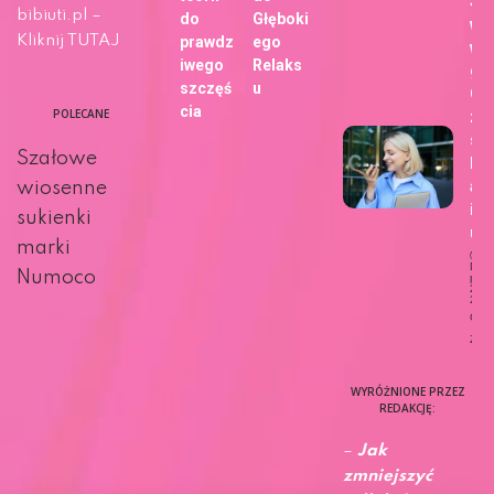
Ja
bibiuti.pl –
do
Głęboki
wy
Kliknij TUTAJ
prawdz
ego
wa
iwego
Relaks
gł
szczęś
u
Go
cia
POLECANE
zm
sp
Szałowe
kor
ani
wiosenne
int
sukienki
u?
marki
Dat
Numoco
publi
27 m
202
Ciek
Życi
WYRÓŻNIONE PRZEZ
REDAKCJĘ:
–
Jak
zmniejszyć