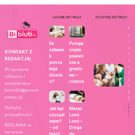
LOSOWE ARTYKUŁY
OSTATNIE ARTYKUŁY
Wy
aj
zdj
Ile
Pompa
a z
zabawe
ciepła
KONTAKT Z
Ch
k
powietr
REDAKCJĄ:
dla
potrze
zna a
sie
buje
grunto
W sprawie
bli
dzieck
wa –
reklamy i
h z
o?
różnice
współpracy:
ap
kontakt@premi
Fo
umeo.pl
b!
Polityka
Dat
Jak być
Masaż
publi
29 m
prywatności
szczęśl
Lomi
202
iwym?
Lomi –
Ży
REKLAMA w
– od
Droga
serwisie
teorii
do