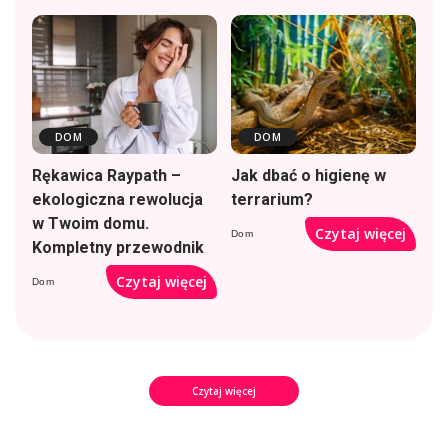
DOM
DOM
Rękawica Raypath –
Jak dbać o higienę w
ekologiczna rewolucja
terrarium?
w Twoim domu.
Czytaj więcej
Dom
Kompletny przewodnik
Czytaj więcej
Dom
Czytaj więcej