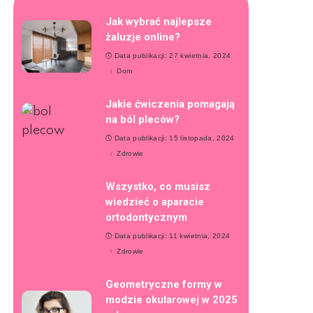
Jak wybrać najlepsze
żaluzje online?
Data publikacji: 27 kwietnia, 2024
Dom
Jakie ćwiczenia pomagają
na ból pleców?
Data publikacji: 15 listopada, 2024
Zdrowie
Wszystko, co musisz
wiedzieć o aparacie
ortodontycznym
Data publikacji: 11 kwietnia, 2024
Zdrowie
Geometryczne formy w
modzie okularowej w 2025