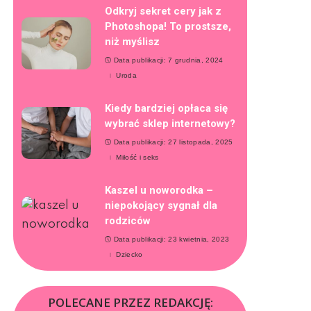
Odkryj sekret cery jak z
Photoshopa! To prostsze,
niż myślisz
Data publikacji: 7 grudnia, 2024
Uroda
Kiedy bardziej opłaca się
wybrać sklep internetowy?
Data publikacji: 27 listopada, 2025
Miłość i seks
Kaszel u noworodka –
niepokojący sygnał dla
rodziców
Data publikacji: 23 kwietnia, 2023
Dziecko
POLECANE PRZEZ REDAKCJĘ: