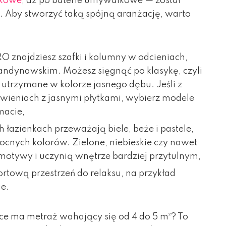
nkowe
, aż po baterie umywalkowe — został
ę. Aby stworzyć taką spójną aranżację, warto
O znajdziesz szafki i kolumny w odcieniach,
kandynawskim. Możesz sięgnąć po klasykę, czyli
 utrzymane w kolorze jasnego dębu. Jeśli z
awieniach z jasnymi płytkami, wybierz modele
macie,
łazienkach przeważają biele, beże i pastele,
mocnych kolorów. Zielone, niebieskie czy nawet
motywy i uczynią wnętrze bardziej przytulnym,
rtową przestrzeń do relaksu, na przykład
ie.
sce ma metraż wahający się od 4 do 5 m²? To