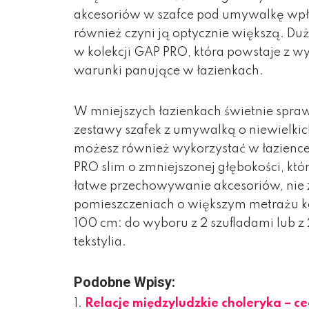
akcesoriów w szafce pod umywalkę wpły
również czyni ją optycznie większą. Du
w kolekcji GAP PRO, która powstaje z w
warunki panujące w łazienkach.
W mniejszych łazienkach świetnie spra
zestawy szafek z umywalką o niewielkic
możesz również wykorzystać w łazience
PRO slim o zmniejszonej głębokości, któ
łatwe przechowywanie akcesoriów, nie z
pomieszczeniach o większym metrażu kom
100 cm: do wyboru z 2 szufladami lub z 
tekstylia.
Podobne Wpisy:
Relacje międzyludzkie choleryka – c