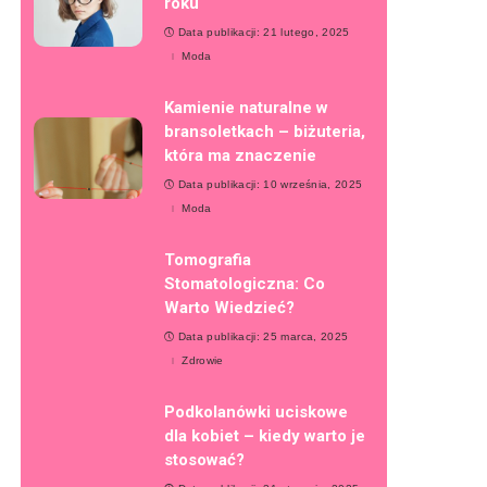
roku
Data publikacji: 21 lutego, 2025
Moda
Kamienie naturalne w
bransoletkach – biżuteria,
która ma znaczenie
Data publikacji: 10 września, 2025
Moda
Tomografia
Stomatologiczna: Co
Warto Wiedzieć?
Data publikacji: 25 marca, 2025
Zdrowie
Podkolanówki uciskowe
dla kobiet – kiedy warto je
stosować?