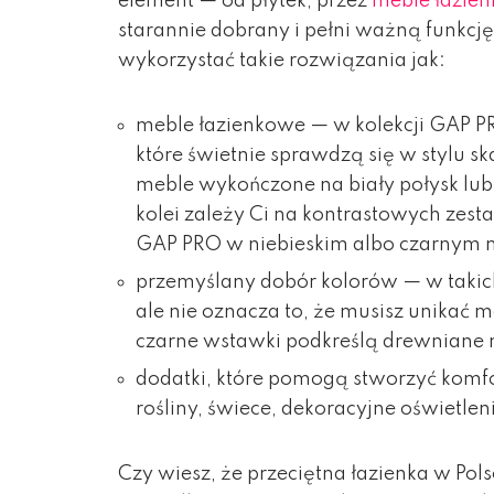
element — od płytek, przez
meble łazie
starannie dobrany i pełni ważną funkcj
wykorzystać takie rozwiązania jak:
meble łazienkowe — w kolekcji GAP PR
które świetnie sprawdzą się w stylu s
meble wykończone na biały połysk lub
kolei zależy Ci na kontrastowych zest
GAP PRO w niebieskim albo czarnym 
przemyślany dobór kolorów — w takich 
ale nie oznacza to, że musisz unikać 
czarne wstawki podkreślą drewniane 
dodatki, które pomogą stworzyć komfo
rośliny, świece, dekoracyjne oświetlen
Czy wiesz, że przeciętna łazienka w Pol