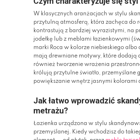
Czym charakteryzuje się sty
W klasycznych aranżacjach w stylu sk
przytulną atmosferą, która zachęca do 
kontrastują z bardziej wyrazistymi, na p
jodełkę lub z meblami łazienkowymi (św
marki Roca w kolorze niebieskiego albo
mają drewniane motywy, które dodają ar
również tworzenie wrażenia przestronn
królują przytulne światło, przemyślane
powiększanie wnętrz jasnymi kolorami a
Jak łatwo wprowadzić skandy
metrażu?
Łazienka urządzona w stylu skandynaws
przemyślanej. Kiedy wchodzisz do takie