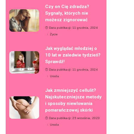
Czy on Cię zdradza?
Sygnały, których nie
możesz zignorować
Data publikacji: 11 grudnia, 2024
Życie
Jak wyglądać młodziej o
10 lat w zaledwie tydzień?
Sprawdź!
Data publikacji: 11 grudnia, 2024
Uroda
Jak zmniejszyć cellulit?
Najskuteczniejsze metody
i sposoby niewlowania
pomarańczowej skórki
Data publikacji: 25 września, 2023
Uroda