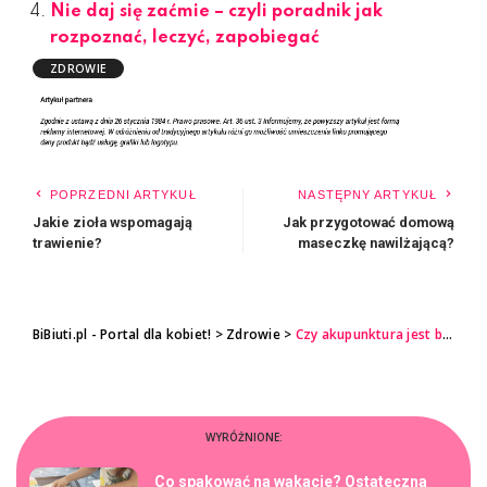
Nie daj się zaćmie – czyli poradnik jak
rozpoznać, leczyć, zapobiegać
ZDROWIE
POPRZEDNI ARTYKUŁ
NASTĘPNY ARTYKUŁ
Jakie zioła wspomagają
Jak przygotować domową
trawienie?
maseczkę nawilżającą?
BiBiuti.pl - Portal dla kobiet!
>
Zdrowie
>
Czy akupunktura jest bezpieczna?
WYRÓŻNIONE:
Co spakować na wakacje? Ostateczna