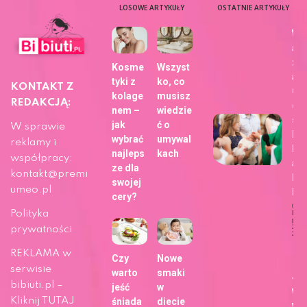
LOSOWE ARTYKUŁY
OSTATNIE ARTYKUŁY
Wy
aj
zdj
Kosme
Wszyst
a z
tyki z
ko, co
KONTAKT Z
Ch
kolage
musisz
REDAKCJĄ:
dla
nem –
wiedzie
sie
jak
ć o
W sprawie
bli
wybrać
umywal
reklamy i
h z
najleps
kach
współpracy:
ap
ze dla
kontakt@premi
Fo
swojej
umeo.pl
b!
cery?
Polityka
Dat
publi
29 m
prywatności
202
Ży
REKLAMA w
Czy
Nowe
serwisie
warto
smaki
Ja
bibiuti.pl –
jeść
w
wy
Kliknij TUTAJ
śniada
diecie
wa