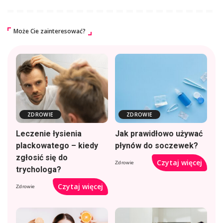
Może Cie zainteresować?
ZDROWIE
ZDROWIE
Leczenie łysienia
Jak prawidłowo używać
plackowatego – kiedy
płynów do soczewek?
zgłosić się do
Czytaj więcej
Zdrowie
trychologa?
Czytaj więcej
Zdrowie