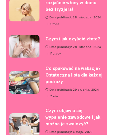
rozjaśnić włosy w domu
bez fryzjera!
Data publikacji: 18 listopada, 2024
Uroda
Czym i jak czyścić złoto?
Data publikacji: 28 listopada, 2024
Porady
Co spakować na wakacje?
Ostateczna lista dla każdej
podróży
Data publikacji: 29 grudnia, 2024
Życie
Czym objawia się
wypalenie zawodowe i jak
można je zwalczyć?
Data publikacji: 4 maja, 2023