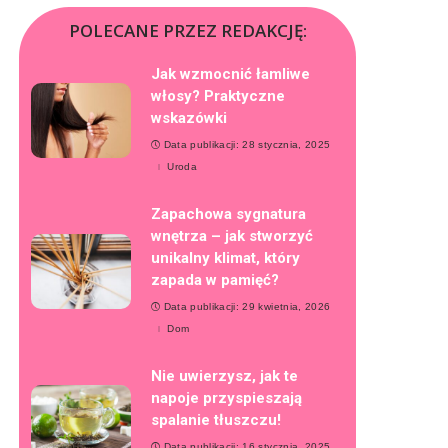
POLECANE PRZEZ REDAKCJĘ:
Jak wzmocnić łamliwe
włosy? Praktyczne
wskazówki
Data publikacji: 28 stycznia, 2025
Uroda
Zapachowa sygnatura
wnętrza – jak stworzyć
unikalny klimat, który
zapada w pamięć?
Data publikacji: 29 kwietnia, 2026
Dom
Nie uwierzysz, jak te
napoje przyspieszają
spalanie tłuszczu!
Data publikacji: 16 stycznia, 2025