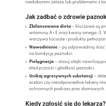
niedoborem żelaza lub problemami z ta
Jak zadbać o zdrowie paznok
Zbilansowana dieta
– kluczowe są pr
witaminy A i E oraz kwasy omega-3. Wł
warzywa liściaste i produkty pełnoziar
Nawodnienie
– pij odpowiednią iloś
na kondycję paznokci.
Pielęgnacja
– stosuj olejki nawilżaj
elastyczność i gładkość paznokci.
Unikaj agresywnych substancji
– det
aceton czy nieodpowiednie lakiery mo
ochronnych podczas prac domowych.
Kiedy zgłosić się do lekarza?