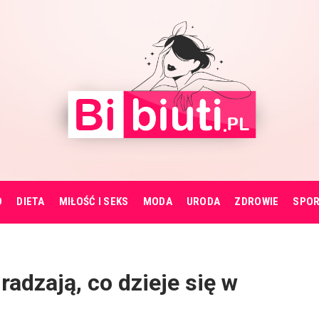
O
DIETA
MIŁOŚĆ I SEKS
MODA
URODA
ZDROWIE
SPO
adzają, co dzieje się w