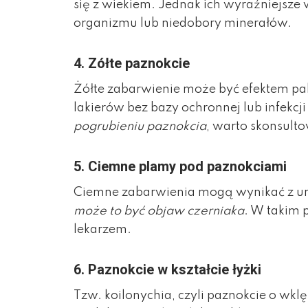
się z wiekiem. Jednak ich wyraźniejs
organizmu lub niedobory minerałów.
4.
Zółte paznokcie
Żółte zabarwienie może być efektem pa
lakierów bez bazy ochronnej lub infekcji
pogrubieniu paznokcia
, warto skonsult
5.
Ciemne plamy pod paznokciami
Ciemne zabarwienia mogą wynikać z ur
może to być objaw czerniaka
. W takim 
lekarzem.
6.
Paznokcie w kształcie łyżki
Tzw. koilonychia, czyli paznokcie o wklę