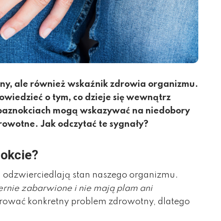
czny, ale również wskaźnik zdrowia organizmu.
powiedzieć o tym, co dzieje się wewnątrz
 paznokciach mogą wskazywać na niedobory
rowotne. Jak odczytać te sygnały?
nokcie?
y, odzwierciedlają stan naszego organizmu.
rnie zabarwione i nie mają plam ani
ować konkretny problem zdrowotny, dlatego