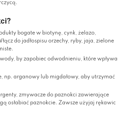
rczycą.
ci?
odukty bogate w biotynę, cynk, żelazo,
ącz do jadłospisu orzechy, ryby, jaja, zielone
niste.
ć wody, by zapobiec odwodnieniu, które wpływa
ące, np. arganowy lub migdałowy, aby utrzymać
ergenty, zmywacze do paznokci zawierające
gą osłabiać paznokcie. Zawsze użyjaj rękawic