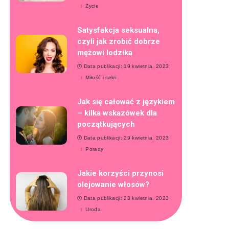
Życie
Satysfakcja seksualna,
czyli jak zrobić dobrze
mężowi lodzika
Data publikacji: 19 kwietnia, 2023
Miłość i seks
Jak się całować z językiem
– kilka wskazówek dla
początkujących
Data publikacji: 29 kwietnia, 2023
Porady
Jakie korzyści przynosi
olejowanie włosów?
Data publikacji: 23 kwietnia, 2023
Uroda