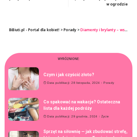
w ogrodzie
BiBiuti.pl - Portal dla kobiet!
>
Porady
>
Diamenty i brylanty – wszystko, co powinieneś wiedzieć o klejnotach wieczności
WYRÓŻNIONE:
Czym i jak czyścić złoto?
Data publikacji: 28 listopada, 2024
Porady
Co spakować na wakacje? Ostateczna
lista dla każdej podróży
Data publikacji: 29 grudnia, 2024
Życie
Sprzęt na siłownię — jak zbudować strefę,