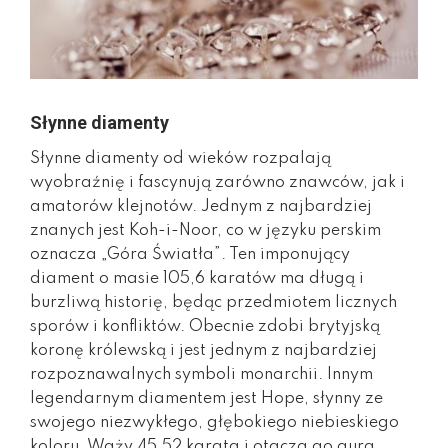
Słynne diamenty
Słynne diamenty od wieków rozpalają
wyobraźnię i fascynują zarówno znawców, jak i
amatorów klejnotów. Jednym z najbardziej
znanych jest Koh-i-Noor, co w języku perskim
oznacza „Góra Światła”. Ten imponujący
diament o masie 105,6 karatów ma długą i
burzliwą historię, będąc przedmiotem licznych
sporów i konfliktów. Obecnie zdobi brytyjską
koronę królewską i jest jednym z najbardziej
rozpoznawalnych symboli monarchii. Innym
legendarnym diamentem jest Hope, słynny ze
swojego niezwykłego, głębokiego niebieskiego
koloru. Waży 45,52 karata i otacza go aura