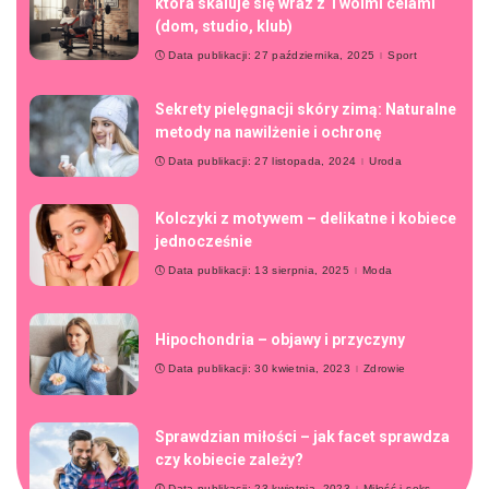
która skaluje się wraz z Twoimi celami
(dom, studio, klub)
Data publikacji: 27 października, 2025
Sport
Sekrety pielęgnacji skóry zimą: Naturalne
metody na nawilżenie i ochronę
Data publikacji: 27 listopada, 2024
Uroda
Kolczyki z motywem – delikatne i kobiece
jednocześnie
Data publikacji: 13 sierpnia, 2025
Moda
Hipochondria – objawy i przyczyny
Data publikacji: 30 kwietnia, 2023
Zdrowie
Sprawdzian miłości – jak facet sprawdza
czy kobiecie zależy?
Data publikacji: 23 kwietnia, 2023
Miłość i seks