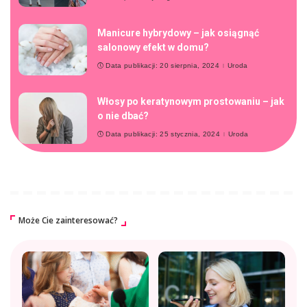
Manicure hybrydowy – jak osiągnąć
salonowy efekt w domu?
Data publikacji: 20 sierpnia, 2024
Uroda
Włosy po keratynowym prostowaniu – jak
o nie dbać?
Data publikacji: 25 stycznia, 2024
Uroda
Może Cie zainteresować?