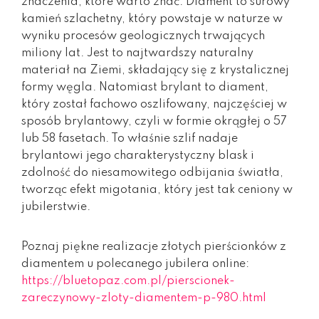
znaczenia, które warto znać. Diament to surowy
kamień szlachetny, który powstaje w naturze w
wyniku procesów geologicznych trwających
miliony lat. Jest to najtwardszy naturalny
materiał na Ziemi, składający się z krystalicznej
formy węgla. Natomiast brylant to diament,
który został fachowo oszlifowany, najczęściej w
sposób brylantowy, czyli w formie okrągłej o 57
lub 58 fasetach. To właśnie szlif nadaje
brylantowi jego charakterystyczny blask i
zdolność do niesamowitego odbijania światła,
tworząc efekt migotania, który jest tak ceniony w
jubilerstwie.
Poznaj piękne realizacje złotych pierścionków z
diamentem u polecanego jubilera online:
https://bluetopaz.com.pl/pierscionek-
zareczynowy-zloty-diamentem-p-980.html