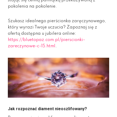
stając się cenną pamiątką przekazywaną z
pokolenia na pokolenie.
Szukasz idealnego pierścionka zaręczynowego,
który wyrazi Twoje uczucia? Zapoznaj się z
ofertą dostępna u jubilera online:
https://bluetopaz.com.pl/pierscionki-
zareczynowe-c-15.html
.
Jak rozpoznać diament nieoszlifowany?