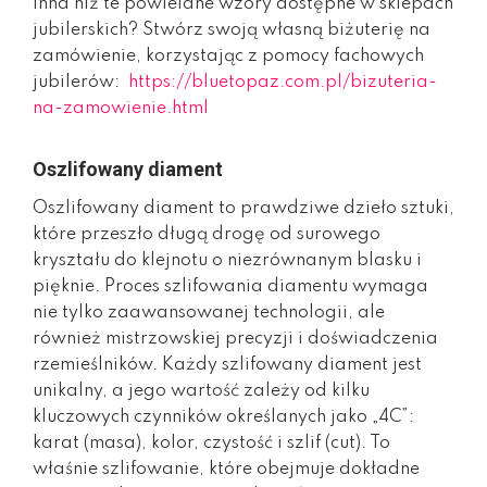
inna niż te powielane wzory dostępne w sklepach
jubilerskich? Stwórz swoją własną biżuterię na
zamówienie, korzystając z pomocy fachowych
jubilerów:
https://bluetopaz.com.pl/bizuteria-
na-zamowienie.html
Oszlifowany diament
Oszlifowany diament to prawdziwe dzieło sztuki,
które przeszło długą drogę od surowego
kryształu do klejnotu o niezrównanym blasku i
pięknie. Proces szlifowania diamentu wymaga
nie tylko zaawansowanej technologii, ale
również mistrzowskiej precyzji i doświadczenia
rzemieślników. Każdy szlifowany diament jest
unikalny, a jego wartość zależy od kilku
kluczowych czynników określanych jako „4C”:
karat (masa), kolor, czystość i szlif (cut). To
właśnie szlifowanie, które obejmuje dokładne