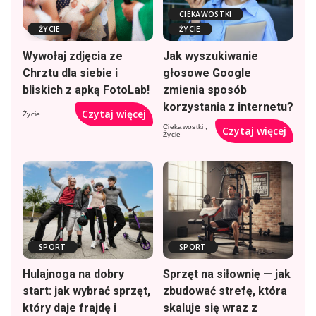
CIEKAWOSTKI
ŻYCIE
ŻYCIE
Wywołaj zdjęcia ze
Jak wyszukiwanie
Chrztu dla siebie i
głosowe Google
bliskich z apką FotoLab!
zmienia sposób
korzystania z internetu?
Czytaj więcej
Życie
Ciekawostki
Czytaj więcej
Życie
SPORT
SPORT
Hulajnoga na dobry
Sprzęt na siłownię — jak
start: jak wybrać sprzęt,
zbudować strefę, która
który daje frajdę i
skaluje się wraz z