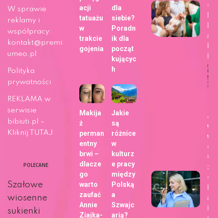
sie
acji
dla
W sprawie
bli
tatuażu
siebie?
reklamy i
h z
w
Poradn
współpracy:
ap
trakcie
ik dla
kontakt@premi
Fo
gojenia
począt
umeo.pl
b!
kującyc
h
Polityka
Dat
publi
29 m
prywatności
202
Ży
REKLAMA w
serwisie
Makija
Jakie
Ja
bibiuti.pl –
ż
są
wy
Kliknij TUTAJ
perman
różnice
wa
entny
w
gł
brwi –
kulturz
Go
dlacze
e pracy
POLECANE
zm
go
między
sp
Szałowe
warto
Polską
kor
zaufać
a
ani
wiosenne
Annie
Szwajc
int
sukienki
Ziajka-
arią?
u?