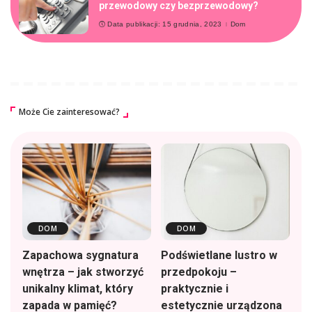
przewodowy czy bezprzewodowy?
Data publikacji: 15 grudnia, 2023
Dom
Może Cie zainteresować?
DOM
DOM
Zapachowa sygnatura
Podświetlane lustro w
wnętrza – jak stworzyć
przedpokoju –
unikalny klimat, który
praktycznie i
zapada w pamięć?
estetycznie urządzona