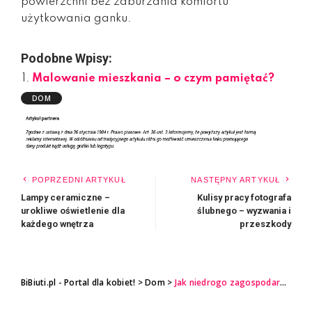
powierzchni bez zaburzania komfortu
użytkowania ganku.
Podobne Wpisy:
Malowanie mieszkania – o czym pamiętać?
DOM
POPRZEDNI ARTYKUŁ
NASTĘPNY ARTYKUŁ
Lampy ceramiczne –
Kulisy pracy fotografa
urokliwe oświetlenie dla
ślubnego – wyzwania i
każdego wnętrza
przeszkody
BiBiuti.pl - Portal dla kobiet!
>
Dom
>
Jak niedrogo zagospodarować ganek?