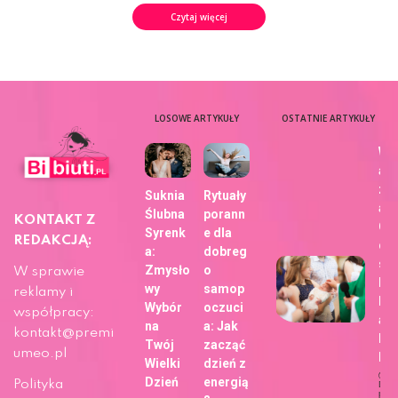
Czytaj więcej
LOSOWE ARTYKUŁY
OSTATNIE ARTYKUŁY
Wy
aj
zdj
Suknia
Rytuały
a z
Ślubna
porann
KONTAKT Z
Ch
Syrenk
e dla
REDAKCJĄ:
dla
a:
dobreg
sie
Zmysło
o
W sprawie
bli
wy
samop
reklamy i
h z
Wybór
oczuci
współpracy:
ap
na
a: Jak
kontakt@premi
Fo
Twój
zacząć
umeo.pl
b!
Wielki
dzień z
Dzień
energią
Polityka
Dat
publi