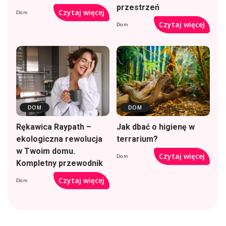
przestrzeń
Czytaj więcej
Dom
Czytaj więcej
Dom
DOM
DOM
Rękawica Raypath –
Jak dbać o higienę w
ekologiczna rewolucja
terrarium?
w Twoim domu.
Czytaj więcej
Dom
Kompletny przewodnik
Czytaj więcej
Dom