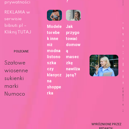
?
29 m
prywatności
202
Ży
REKLAMA w
serwisie
Ja
bibiuti.pl –
Modele
Jak
wy
Kliknij TUTAJ
torebe
przygo
wa
k inne
tować
gł
niż
domow
Go
modna
ą
POLECANE
zm
listono
masec
sp
Szałowe
szka
zkę
kor
czy
nawilża
ani
wiosenne
klasycz
jącą?
int
sukienki
na
u?
marki
shoppe
Dat
rka
Numoco
publi
27 m
202
Ciek
Życi
WYRÓŻNIONE PRZEZ
REDAKCJĘ: