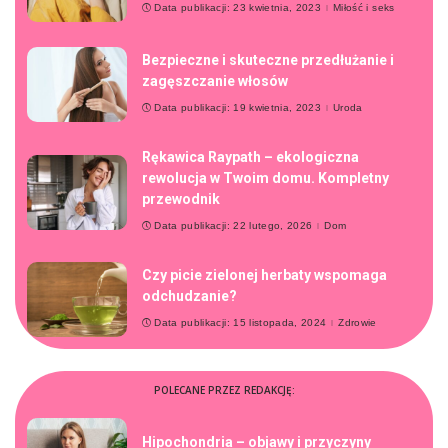
Data publikacji: 23 kwietnia, 2023
Miłość i seks
Bezpieczne i skuteczne przedłużanie i
zagęszczanie włosów
Data publikacji: 19 kwietnia, 2023
Uroda
Rękawica Raypath – ekologiczna
rewolucja w Twoim domu. Kompletny
przewodnik
Data publikacji: 22 lutego, 2026
Dom
Czy picie zielonej herbaty wspomaga
odchudzanie?
Data publikacji: 15 listopada, 2024
Zdrowie
POLECANE PRZEZ REDAKCJĘ:
Hipochondria – objawy i przyczyny