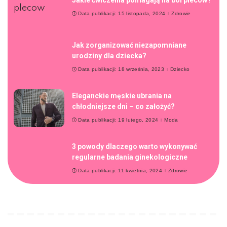
Data publikacji: 15 listopada, 2024
Zdrowie
Jak zorganizować niezapomniane
urodziny dla dziecka?
Data publikacji: 18 września, 2023
Dziecko
Eleganckie męskie ubrania na
chłodniejsze dni – co założyć?
Data publikacji: 19 lutego, 2024
Moda
3 powody dlaczego warto wykonywać
regularne badania ginekologiczne
Data publikacji: 11 kwietnia, 2024
Zdrowie