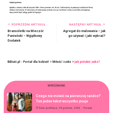
POPRZEDNI ARTYKUŁ
NASTĘPNY ARTYKUŁ
Bransoletki na Wieczór
Agregat do malowania – jak
Panieński – Wyjątkowy
go używać i jaki wybrać?
Dodatek
BiBiuti.pl - Portal dla kobiet!
>
Miłość i seks
>
Jak polubić seks?
WYRÓŻNIONE:
Czego nie mówić na pierwszej randce?
Ten jeden tekst wszystko psuje
Data publikacji: 29 grudnia, 2024
Porady