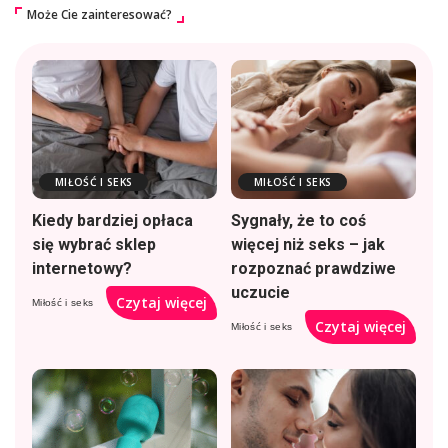
Może Cie zainteresować?
MIŁOŚĆ I SEKS
MIŁOŚĆ I SEKS
Kiedy bardziej opłaca
Sygnały, że to coś
się wybrać sklep
więcej niż seks – jak
internetowy?
rozpoznać prawdziwe
uczucie
Czytaj więcej
Miłość i seks
Czytaj więcej
Miłość i seks