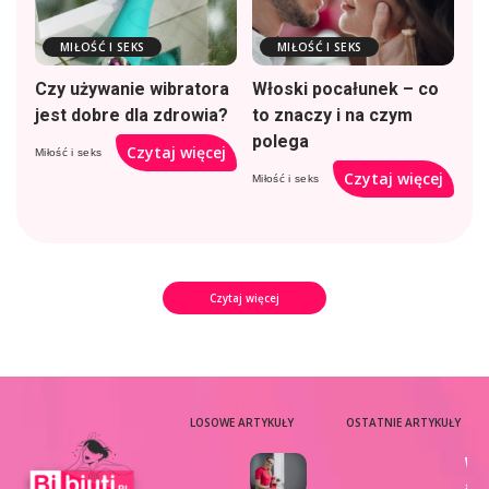
MIŁOŚĆ I SEKS
MIŁOŚĆ I SEKS
Czy używanie wibratora
Włoski pocałunek – co
jest dobre dla zdrowia?
to znaczy i na czym
polega
Czytaj więcej
Miłość i seks
Czytaj więcej
Miłość i seks
Czytaj więcej
LOSOWE ARTYKUŁY
OSTATNIE ARTYKUŁY
Wy
aj