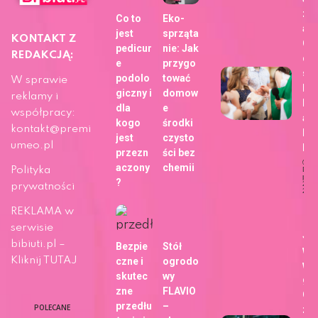
zdj
Co to
Eko-
a z
jest
sprząta
KONTAKT Z
Ch
pedicur
nie: Jak
REDAKCJĄ:
dla
e
przygo
sie
podolo
tować
W sprawie
bli
giczny i
domow
reklamy i
h z
dla
e
współpracy:
ap
kogo
środki
kontakt@premi
Fo
jest
czysto
umeo.pl
b!
przezn
ści bez
aczony
chemii
Polityka
Dat
publi
?
29 m
prywatności
202
Ży
REKLAMA w
serwisie
Ja
bibiuti.pl –
Bezpie
Stół
wy
Kliknij TUTAJ
czne i
ogrodo
wa
skutec
wy
gł
zne
FLAVIO
Go
przedłu
–
POLECANE
zm