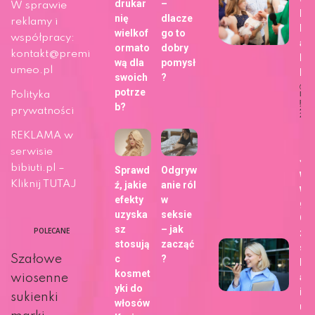
drukar
–
W sprawie
bli
nię
dlacze
reklamy i
h z
wielkof
go to
współpracy:
ap
ormato
dobry
kontakt@premi
Fo
wą dla
pomysł
umeo.pl
b!
swoich
?
potrze
Polityka
Dat
publi
b?
29 m
prywatności
202
Ży
REKLAMA w
serwisie
Ja
bibiuti.pl –
Sprawd
Odgryw
wy
Kliknij TUTAJ
ź, jakie
anie ról
wa
efekty
w
gł
uzyska
seksie
Go
sz
– jak
POLECANE
zm
stosują
zacząć
sp
Szałowe
c
?
kor
kosmet
ani
wiosenne
yki do
int
sukienki
włosów
u?