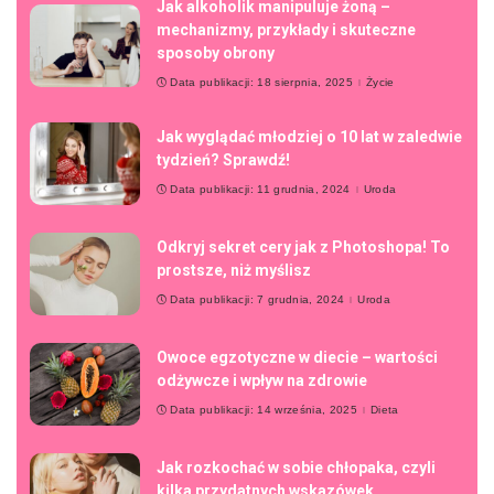
Jak alkoholik manipuluje żoną –
mechanizmy, przykłady i skuteczne
sposoby obrony
Data publikacji: 18 sierpnia, 2025
Życie
Jak wyglądać młodziej o 10 lat w zaledwie
tydzień? Sprawdź!
Data publikacji: 11 grudnia, 2024
Uroda
Odkryj sekret cery jak z Photoshopa! To
prostsze, niż myślisz
Data publikacji: 7 grudnia, 2024
Uroda
Owoce egzotyczne w diecie – wartości
odżywcze i wpływ na zdrowie
Data publikacji: 14 września, 2025
Dieta
Jak rozkochać w sobie chłopaka, czyli
kilka przydatnych wskazówek