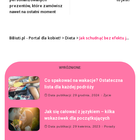
prezentów, które zamówisz
nawet na ostatni moment
BiBiuti.pl - Portal dla kobiet!
>
Dieta
>
Jak schudnąć bez efektu jojo? Tylko 3 kroki do sukcesu
WYRÓŻNIONE:
Co spakować na wakacje? Ostateczna
lista dla każdej podróży
Data publikacji: 29 grudnia, 2024
Życie
Jak się całować z językiem – kilka
wskazówek dla początkujących
Data publikacji: 29 kwietnia, 2023
Porady