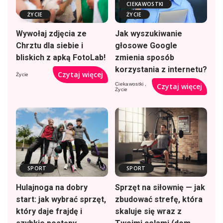
CIEKAWOSTKI
ŻYCIE
ŻYCIE
Wywołaj zdjęcia ze
Jak wyszukiwanie
Chrztu dla siebie i
głosowe Google
bliskich z apką FotoLab!
zmienia sposób
korzystania z internetu?
Czytaj więcej
Życie
Ciekawostki
Czytaj więcej
Życie
SPORT
SPORT
Hulajnoga na dobry
Sprzęt na siłownię — jak
start: jak wybrać sprzęt,
zbudować strefę, która
który daje frajdę i
skaluje się wraz z