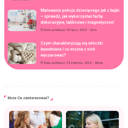
Malowanie pokoju dziecięcego jak z bajki
– sprawdź, jak wykorzystać farby
dekoracyjne, tablicowe i magnetyczne!
Data publikacji: 26 lipca, 2023
Dom
Czym charakteryzują się włóczki
bawełniane i co można z nich
wyczarować?
Data publikacji: 25 kwietnia, 2024
Moda
Może Cie zainteresować?