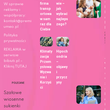
sie
firma
wie –
W sprawie
bli
transp
jak
reklamy i
h z
ortowa
wybrać
współpracy:
ap
w sam
najleps
kontakt@premi
Fo
raz dla
zego?
umeo.pl
b!
Ciebie
Polityka
Dat
publi
29 m
prywatności
202
Ży
REKLAMA w
Klimaty
Hipoch
serwisie
zacja
ondria
Ja
bibiuti.pl –
Przem
–
wy
Kliknij TUTAJ
ysłowa:
objawy
wa
Wyzwa
i
gł
nia i
przycz
Go
Korzyś
yny
POLECANE
zm
ci
sp
Szałowe
kor
ani
wiosenne
int
sukienki
u?