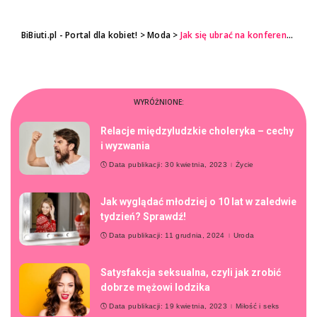
BiBiuti.pl - Portal dla kobiet!
>
Moda
>
Jak się ubrać na konferencję biznesową?
WYRÓŻNIONE:
Relacje międzyludzkie choleryka – cechy
i wyzwania
Data publikacji: 30 kwietnia, 2023
Życie
Jak wyglądać młodziej o 10 lat w zaledwie
tydzień? Sprawdź!
Data publikacji: 11 grudnia, 2024
Uroda
Satysfakcja seksualna, czyli jak zrobić
dobrze mężowi lodzika
Data publikacji: 19 kwietnia, 2023
Miłość i seks