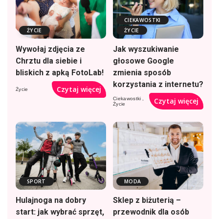
CIEKAWOSTKI
ŻYCIE
ŻYCIE
Wywołaj zdjęcia ze
Jak wyszukiwanie
Chrztu dla siebie i
głosowe Google
bliskich z apką FotoLab!
zmienia sposób
korzystania z internetu?
Czytaj więcej
Życie
Ciekawostki
Czytaj więcej
Życie
SPORT
MODA
Hulajnoga na dobry
Sklep z biżuterią –
start: jak wybrać sprzęt,
przewodnik dla osób