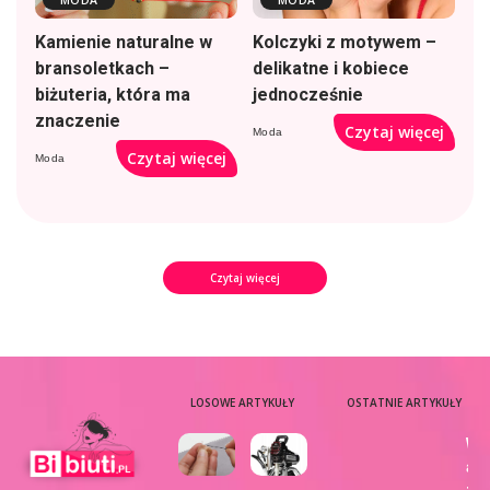
Kamienie naturalne w
Kolczyki z motywem –
bransoletkach –
delikatne i kobiece
biżuteria, która ma
jednocześnie
znaczenie
Czytaj więcej
Moda
Czytaj więcej
Moda
Czytaj więcej
LOSOWE ARTYKUŁY
OSTATNIE ARTYKUŁY
Wy
aj
zdj