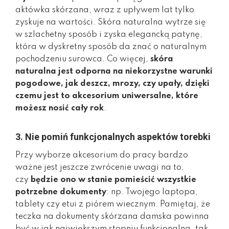
aktówka skórzana, wraz z upływem lat tylko
zyskuje na wartości. Skóra naturalna wytrze się
w szlachetny sposób i zyska elegancką patynę,
która w dyskretny sposób da znać o naturalnym
pochodzeniu surowca. Co więcej,
skóra
naturalna jest odporna na niekorzystne warunki
pogodowe, jak deszcz, mrozy, czy upały, dzięki
czemu jest to akcesorium uniwersalne, które
możesz nosić cały rok
.
3. Nie pomiń funkcjonalnych aspektów torebki
Przy wyborze akcesorium do pracy bardzo
ważne jest jeszcze zwrócenie uwagi na to,
czy
będzie ono w stanie pomieścić wszystkie
potrzebne dokumenty
: np. Twojego laptopa,
tablety czy etui z piórem wiecznym. Pamiętaj, że
teczka na dokumenty skórzana damska powinna
być w jak największym stopniu funkcjonalna, tak