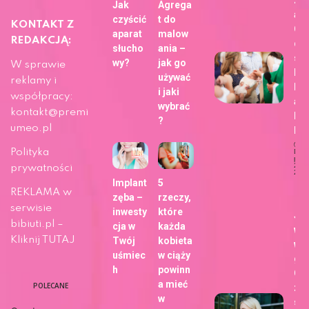
Jak
Agrega
a z
czyścić
t do
KONTAKT Z
Ch
aparat
malow
REDAKCJĄ:
dla
słucho
ania –
sie
wy?
jak go
W sprawie
bli
używać
reklamy i
h z
i jaki
współpracy:
ap
wybrać
kontakt@premi
Fo
?
umeo.pl
b!
Polityka
Dat
publi
29 m
prywatności
202
Implant
5
Ży
REKLAMA w
zęba –
rzeczy,
serwisie
inwesty
które
Ja
bibiuti.pl –
cja w
każda
wy
Kliknij TUTAJ
Twój
kobieta
wa
uśmiec
w ciąży
gł
h
powinn
Go
a mieć
POLECANE
zm
w
sp