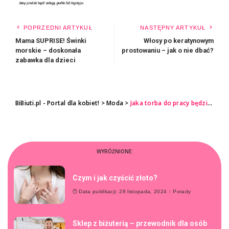
POPRZEDNI ARTYKUŁ
NASTĘPNY ARTYKUŁ
Mama SUPRISE! Świnki
Włosy po keratynowym
morskie – doskonała
prostowaniu – jak o nie dbać?
zabawka dla dzieci
BiBiuti.pl - Portal dla kobiet!
>
Moda
>
Jaka torba do pracy będzie najlepsza dla kobiety biznesu?
WYRÓŻNIONE:
Czym i jak czyścić złoto?
Data publikacji: 28 listopada, 2024
Porady
Sklep z biżuterią – przewodnik dla osób