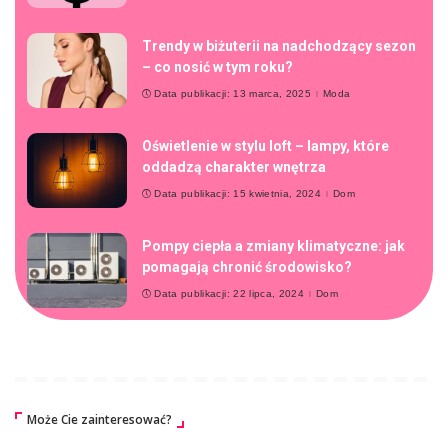
Trendy w biżuterii na nadchodzący sezon
– co nosić w tym roku?
Data publikacji: 13 marca, 2025
Moda
Oświetlenie w stylu loft – lampy, które
oddadzą charakter wnętrza
Data publikacji: 15 kwietnia, 2024
Dom
Pompy ciepła a zmiany klimatyczne: jak
pomagają chronić środowisko?
Data publikacji: 22 lipca, 2024
Dom
Może Cie zainteresować?