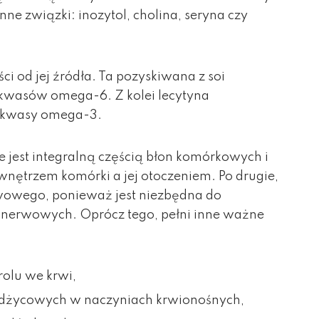
ne związki: inozytol, cholina, seryna czy
ci od jej źródła. Ta pozyskiwana z soi
 kwasów omega-6. Z kolei lecytyna
e kwasy omega-3.
e jest integralną częścią błon komórkowych i
nętrzem komórki a jej otoczeniem. Po drugie,
owego, ponieważ jest niezbędna do
nerwowych. Oprócz tego, pełni inne ważne
olu we krwi,
żdżycowych w naczyniach krwionośnych,