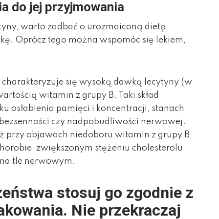
a do jej przyjmowania
tyny, warto zadbać o urozmaiconą dietę,
tykę. Oprócz tego można wspomóc się lekiem,
óry charakteryzuje się wysoką dawką lecytyny (w
wartością witamin z grupy B. Taki skład
u osłabienia pamięci i koncentracji, stanach
, bezsenności czy nadpobudliwości nerwowej.
 przy objawach niedoboru witamin z grupy B,
chorobie, zwiększonym stężeniu cholesterolu
 na tle nerwowym.
czeństwa stosuj go zgodnie z
akowania. Nie przekraczaj