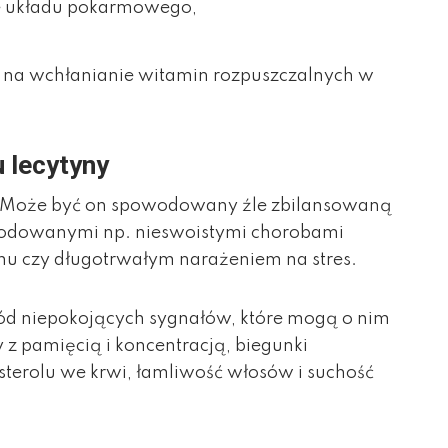
e układu pokarmowego,
 na wchłanianie witamin rozpuszczalnych w
 lecytyny
y? Może być on spowodowany źle zbilansowaną
wodowanymi np. nieswoistymi chorobami
zmu czy długotrwałym narażeniem na stres.
ród niepokojących sygnałów, które mogą o nim
 z pamięcią i koncentracją, biegunki
terolu we krwi, łamliwość włosów i suchość