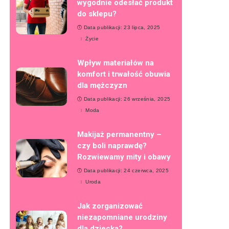
wygodnie odesłać produkt
do sklepu?
Data publikacji: 23 lipca, 2025
Życie
Wpływ materiałów na
komfort i trwałość obuwia
dla mężczyzn
Data publikacji: 26 września, 2025
Moda
Makijaż permanentny –
czy boli naprawdę?
Rozwiewamy mity i obawy
Data publikacji: 24 czerwca, 2025
Uroda
Jak zorganizować
niezapomniane urodziny
dla dziecka?