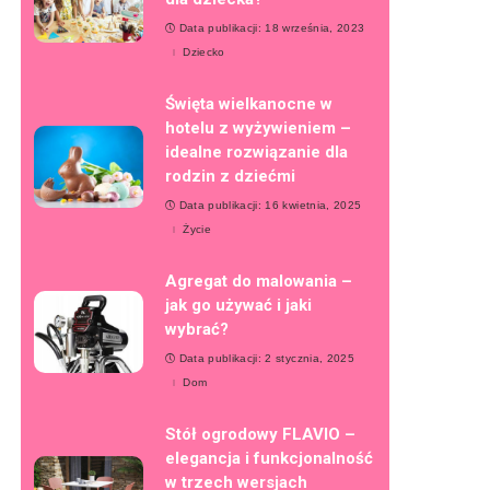
Data publikacji: 18 września, 2023
Dziecko
Święta wielkanocne w
hotelu z wyżywieniem –
idealne rozwiązanie dla
rodzin z dziećmi
Data publikacji: 16 kwietnia, 2025
Życie
Agregat do malowania –
jak go używać i jaki
wybrać?
Data publikacji: 2 stycznia, 2025
Dom
Stół ogrodowy FLAVIO –
elegancja i funkcjonalność
w trzech wersjach