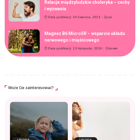
Relacje międzyludzkie choleryka – cechy
i wyzwania
Data publikacji: 30 kwietnia, 2023
Życie
Magnez B6 MicroSR – wsparcie układu
nerwowego i mięśniowego
Data publikacji: 13 listopada, 2024
Zdrowie
Może Cie zainteresować?