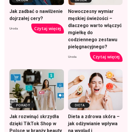
URODA
URODA
Jak zadbać o nawilżenie
Nowoczesny wymiar
dojrzałej cery?
męskiej świeżości –
dlaczego warto włączyć
Czytaj więcej
Uroda
mgiełkę do
codziennego zestawu
pielęgnacyjnego?
Czytaj więcej
Uroda
PORADY
DIETA
Jak rozwinąć skrzydła
Dieta a zdrowa skóra –
dzięki TikTok Shop w
jak odżywianie wpływa
Polsce w branży beauty
na wygląd i