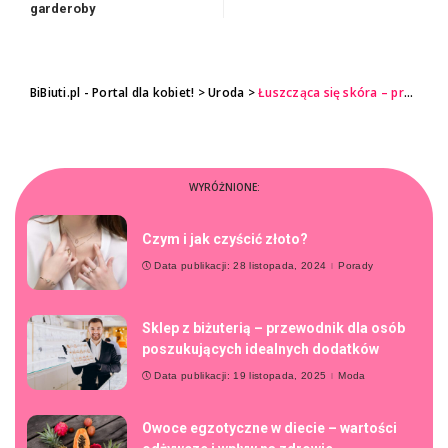
garderoby
BiBiuti.pl - Portal dla kobiet!
>
Uroda
>
Łuszcząca się skóra – przyczyny problemu
WYRÓŻNIONE:
Czym i jak czyścić złoto?
Data publikacji: 28 listopada, 2024
Porady
Sklep z biżuterią – przewodnik dla osób
poszukujących idealnych dodatków
Data publikacji: 19 listopada, 2025
Moda
Owoce egzotyczne w diecie – wartości