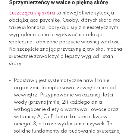
Sprzymierzeńcy w walce o piękną skórę
Łuszcząca się skóra
to niewątpliwie sytuacja
obciążająca psychikę. Osoby, których skóra ma
takie skłonności, borykają się z nieestetycznym
wyglądem co może wpływać na relacje
społeczne i obniżone poczucie własnej wartości.
Na szczęście znając przyczynę zjawiska, można
skutecznie zawalczyć o lepszy wygląd i stan
skóry:
Podstawą jest systematyczne nawilżanie
organizmu, kompleksowo, zewnętrznie i od
wewnątrz. Przyjmowanie wskazanej ilości
wody (przynajmniej 2l) każdego dnia,
wzbogacenie diety o warzywa i owoce oraz
witaminy A, C i E, beta-karoten i kwasy
omega-3, a także wykluczenie używek. To
solidne fundamenty do budowania skutecznej