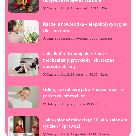
odżywcze i wpływ na zdrowie
Data publikacji: 14 września, 2025
Dieta
Kaszel u noworodka – niepokojący sygnał
dla rodziców
Data publikacji: 23 kwietnia, 2023
Dziecko
Jak alkoholik manipuluje żoną –
mechanizmy, przykłady i skuteczne
sposoby obrony
Data publikacji: 18 sierpnia, 2025
Życie
Odkryj sekret cery jak z Photoshopa! To
prostsze, niż myślisz
Data publikacji: 7 grudnia, 2024
Uroda
Jak wyglądać młodziej o 10 lat w zaledwie
tydzień? Sprawdź!
Data publikacji: 11 grudnia, 2024
Uroda