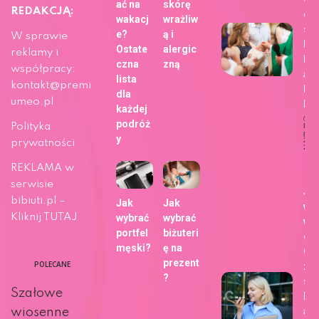
ać na
skórę
REDAKCJĄ:
dla
wakacj
wrażliw
sie
e?
ą i
W sprawie
bli
Ostate
alergic
reklamy i
h z
czna
zną
współpracy:
ap
lista
kontakt@premi
Fo
dla
umeo.pl
b!
każdej
podróż
Polityka
Dat
publi
y
29 m
prywatności
202
Ży
REKLAMA w
serwisie
Ja
bibiuti.pl –
Jak
Jak
wy
Kliknij TUTAJ
wybrać
wybrać
wa
portfel
biżuteri
gł
męski?
ę na
Go
prezent
POLECANE
zm
?
sp
Szałowe
kor
ani
wiosenne