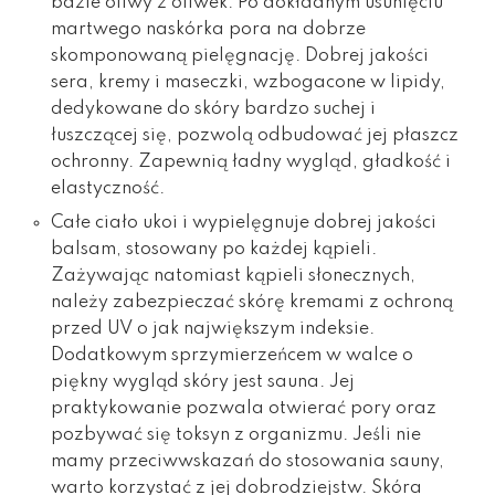
bazie oliwy z oliwek. Po dokładnym usunięciu
martwego naskórka pora na dobrze
skomponowaną pielęgnację. Dobrej jakości
sera, kremy i maseczki, wzbogacone w lipidy,
dedykowane do skóry bardzo suchej i
łuszczącej się, pozwolą odbudować jej płaszcz
ochronny. Zapewnią ładny wygląd, gładkość i
elastyczność.
Całe ciało ukoi i wypielęgnuje dobrej jakości
balsam, stosowany po każdej kąpieli.
Zażywając natomiast kąpieli słonecznych,
należy zabezpieczać skórę kremami z ochroną
przed UV o jak największym indeksie.
Dodatkowym sprzymierzeńcem w walce o
piękny wygląd skóry jest sauna. Jej
praktykowanie pozwala otwierać pory oraz
pozbywać się toksyn z organizmu. Jeśli nie
mamy przeciwwskazań do stosowania sauny,
warto korzystać z jej dobrodziejstw. Skóra