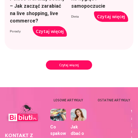
– Jak zacząć zarabiać
samopoczucie
na live shopping, live
Czytaj więcej
Dieta
commerce?
Czytaj więcej
Porady
Czytaj więcej
LOSOWE ARTYKUŁY
OSTATNIE ARTYKUŁY
Wy
aj
zdj
Co
Jak
a z
spakow
dbać o
KONTAKT Z
Ch