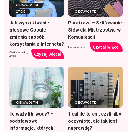
CIEKAWOSTKI
ŻYCIE
CIEKAWOSTKI
Jak wyszukiwanie
Parafraza – Szlifowanie
głosowe Google
Słów dla Mistrzostwa w
zmienia sposób
Komunikacji
korzystania z internetu?
Czytaj więcej
Ciekawostki
Ciekawostki
Czytaj więcej
Życie
CIEKAWOSTKI
CIEKAWOSTKI
Ile waży litr wody? –
1 cal ile to cm, czyli niby
podstawowe
oczywiste, ale jak jest
informacje, których
naprawdę?