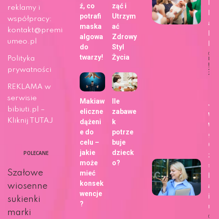
bli
ź, co
ząć i
reklamy i
h z
potrafi
Utrzym
współpracy:
ap
maska
ać
kontakt@premi
Fo
algowa
Zdrowy
umeo.pl
b!
do
Styl
twarzy!
Życia
Polityka
Dat
publi
29 m
prywatności
202
Ży
REKLAMA w
serwisie
Makiaw
Ile
Ja
bibiuti.pl –
eliczne
zabawe
wy
Kliknij TUTAJ
dążeni
k
wa
e do
potrze
gł
celu –
buje
Go
jakie
dzieck
POLECANE
zm
może
o?
sp
Szałowe
mieć
kor
konsek
ani
wiosenne
wencje
int
sukienki
?
u?
marki