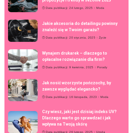
propozycje i trendy w sezonie 2025
Data publikacji: 24 lutego, 2025
Moda
Jakie akcesoria do detailingu powinny
znaleźć się w Twoim garażu?
Data publikacji: 20 stycznia, 2025
Życie
Wynajem drukarek – dlaczego to
opłacalne rozwiązanie dla firm?
Data publikacji: 9 kwietnia, 2025
Porady
Jak nosić wzorzyste pończochy, by
zawsze wyglądać elegancko?
Data publikacji: 16 listopada, 2023
Moda
Czy wiesz, jaki jest dzisiaj indeks UV?
Dlaczego warto go sprawdzać i jak
wpływa na Twoją skórę
Data publikacji: 26 lutego, 2025
Uroda