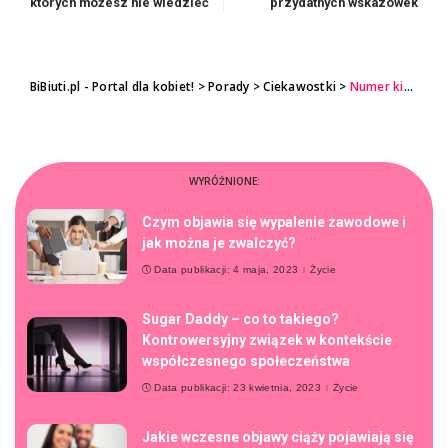
których możesz nie wiedzieć
przydatnych wskazówek
BiBiuti.pl - Portal dla kobiet!
>
Porady
>
Ciekawostki
>
Numer kierunkowy 44 – co to za numer?
WYRÓŻNIONE:
Czym objawia się wypalenie zawodowe i
jak można je zwalczyć?
Data publikacji: 4 maja, 2023
Życie
Sugar Daddy – co to takiego?
Kontrowersyjny związek w kontekście
współczesnego społeczeństwa
Data publikacji: 23 kwietnia, 2023
Życie
Jakie wczesne objawy ciąży pojawiają się