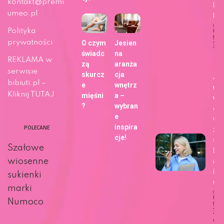
kontakt@premi
Fo
umeo.pl
b!
Polityka
Dat
publi
29 m
prywatności
O czym
Jesien
202
świadc
na
Ży
REKLAMA w
zą
aranża
serwisie
skurcz
cja
Ja
bibiuti.pl –
e
wnętrz
wy
Kliknij TUTAJ
mięśni
a –
wa
?
wybran
gł
e
Go
inspira
POLECANE
zm
cje!
sp
Szałowe
kor
ani
wiosenne
int
sukienki
u?
marki
Dat
Numoco
publi
27 m
202
Ciek