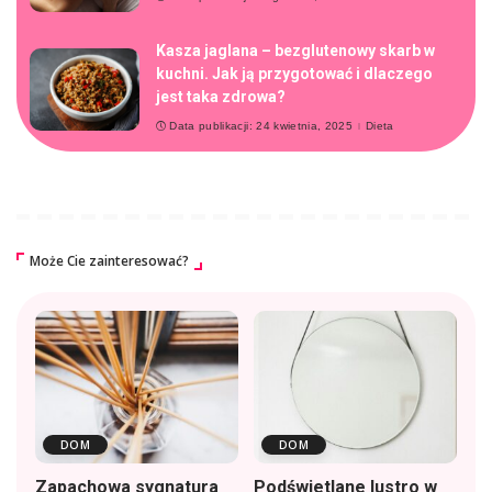
Kasza jaglana – bezglutenowy skarb w
kuchni. Jak ją przygotować i dlaczego
jest taka zdrowa?
Data publikacji: 24 kwietnia, 2025
Dieta
Może Cie zainteresować?
DOM
DOM
Zapachowa sygnatura
Podświetlane lustro w