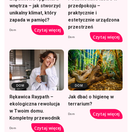
wnętrza – jak stworzyć
przedpokoju –
unikalny klimat, który
praktycznie i
zapada w pamięć?
estetycznie urządzona
przestrzeń
Czytaj więcej
Dom
Czytaj więcej
Dom
DOM
DOM
Rękawica Raypath –
Jak dbać o higienę w
ekologiczna rewolucja
terrarium?
w Twoim domu.
Czytaj więcej
Dom
Kompletny przewodnik
Czytaj więcej
Dom