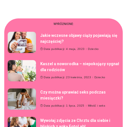
WYRÓŻNIONE:
Jakie wczesne objawy ciąży pojawiają się
najczęściej?
Data publikacji: 4 maja, 2023
Dziecko
Kaszel u noworodka – niepokojący sygnał
dla rodziców
Data publikacji: 23 kwietnia, 2023
Dziecko
Czy można uprawiać seks podczas
miesiączki?
Data publikacji: 1 lipca, 2025
Miłość i seks
Wywołaj zdjęcia ze Chrztu dla siebie i
bliskich z apką FotoLab!