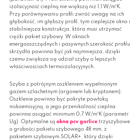
izolacyjność cieplną nie większą niż 1,1 W/m²K.
Przy porównywaniu profili zwróć uwagę na ich
głębokość; im głębszy profil, tym cieplejsze okno i
stabilniejsza konstrukcja, która musi utrzymać
ciężki pakiet szybowy. W oknach
energooszczędnych i pasywnych szerokość profilu
skrzydła powinna być jak najmniejsza, dzięki
czemu zwiększa się udział szyby o lepszych
właściwościach termoizolacyjnych.
Szyba z potrójnym oszkleniem wypełnionym
gazem szlachetnym (argonem lub kryptonem):
Oszklenie powinno być pokryte powłoką
niskoemisyjną, a jego przenikalność cieplna
powinna osiągać minimum 0,7 W/m²K (parametr
Ug). Optymalne są
okna pcv gorlice
trzyszybowe
o grubości pakietu szybowego 48 mm, z
pakietem szybowym SOLAR+, który dzięki