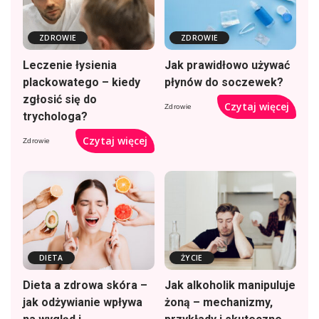
ZDROWIE
ZDROWIE
Leczenie łysienia
Jak prawidłowo używać
plackowatego – kiedy
płynów do soczewek?
zgłosić się do
Czytaj więcej
Zdrowie
trychologa?
Czytaj więcej
Zdrowie
DIETA
ŻYCIE
Dieta a zdrowa skóra –
Jak alkoholik manipuluje
jak odżywianie wpływa
żoną – mechanizmy,