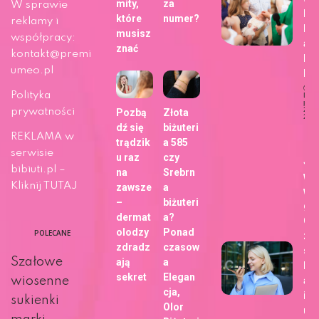
mity,
za
W sprawie
bli
które
numer?
reklamy i
h z
musisz
współpracy:
ap
znać
kontakt@premi
Fo
umeo.pl
b!
Polityka
Dat
publi
29 m
prywatności
Pozbą
Złota
202
dź się
biżuteri
Ży
REKLAMA w
trądzik
a 585
serwisie
u raz
czy
Ja
bibiuti.pl –
na
Srebrn
wy
Kliknij TUTAJ
zawsze
a
wa
–
biżuteri
gł
dermat
a?
Go
olodzy
Ponad
POLECANE
zm
zdradz
czasow
sp
Szałowe
ają
a
kor
sekret
Elegan
ani
wiosenne
cja,
int
sukienki
Olor
u?