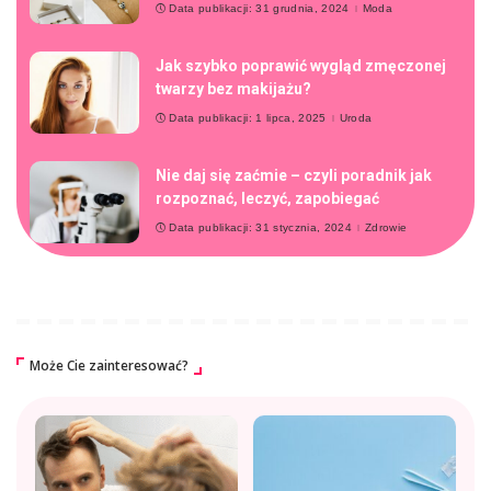
Data publikacji: 31 grudnia, 2024
Moda
Jak szybko poprawić wygląd zmęczonej
twarzy bez makijażu?
Data publikacji: 1 lipca, 2025
Uroda
Nie daj się zaćmie – czyli poradnik jak
rozpoznać, leczyć, zapobiegać
Data publikacji: 31 stycznia, 2024
Zdrowie
Może Cie zainteresować?