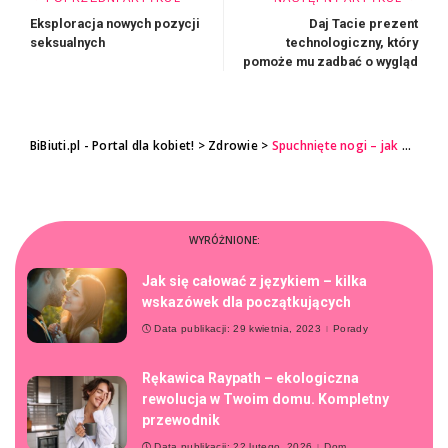
Eksploracja nowych pozycji
Daj Tacie prezent
seksualnych
technologiczny, który
pomoże mu zadbać o wygląd
BiBiuti.pl - Portal dla kobiet!
>
Zdrowie
>
Spuchnięte nogi – jak pozbyć się tego problemu?
WYRÓŻNIONE:
Jak się całować z językiem – kilka
wskazówek dla początkujących
Data publikacji: 29 kwietnia, 2023
Porady
Rękawica Raypath – ekologiczna
rewolucja w Twoim domu. Kompletny
przewodnik
Data publikacji: 22 lutego, 2026
Dom