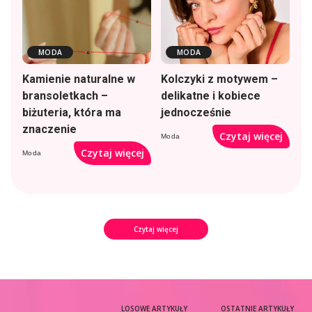
MODA
MODA
Kamienie naturalne w
Kolczyki z motywem –
bransoletkach –
delikatne i kobiece
biżuteria, która ma
jednocześnie
znaczenie
Czytaj więcej
Moda
Czytaj więcej
Moda
Czytaj więcej
LOSOWE ARTYKUŁY
OSTATNIE ARTYKUŁY