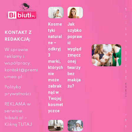
Wy
aj
zdj
Kosme
Jak
a z
tyki
szybko
KONTAKT Z
Ch
natural
popraw
REDAKCJĄ:
dla
ne –
ić
sie
odkryj
wygląd
W sprawie
bli
3
zmęcz
reklamy i
h z
marki,
onej
współpracy:
ap
których
twarzy
kontakt@premi
Fo
nie
bez
umeo.pl
b!
może
makija
zabrak
żu?
Polityka
Dat
publi
nąć w
29 m
prywatności
202
Twojej
Ży
REKLAMA w
kosmet
yczce
serwisie
Ja
bibiuti.pl –
wy
Kliknij TUTAJ
wa