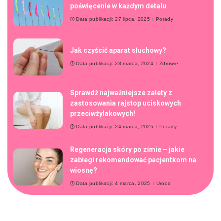
poświęcenie w każdym detalu
Data publikacji: 27 lipca, 2025
Porady
Jak czyścić aparat słuchowy?
Data publikacji: 28 marca, 2024
Zdrowie
Sprawdź najważniejsze zalety z
zastosowania rajstop uciskowych
przeciwżylakowych!
Data publikacji: 24 marca, 2025
Porady
Regeneracja skóry po zimie – jakie
zabiegi rekomendować pacjentkom na
wiosnę?
Data publikacji: 4 marca, 2025
Uroda