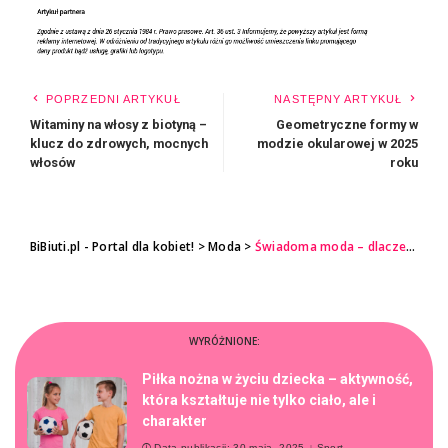
POPRZEDNI ARTYKUŁ
NASTĘPNY ARTYKUŁ
Witaminy na włosy z biotyną –
Geometryczne formy w
klucz do zdrowych, mocnych
modzie okularowej w 2025
włosów
roku
BiBiuti.pl - Portal dla kobiet!
>
Moda
>
Świadoma moda – dlaczego warto wybierać ekologiczne torebki?
WYRÓŻNIONE:
Piłka nożna w życiu dziecka – aktywność,
która kształtuje nie tylko ciało, ale i
charakter
Data publikacji: 30 maja, 2025
Sport