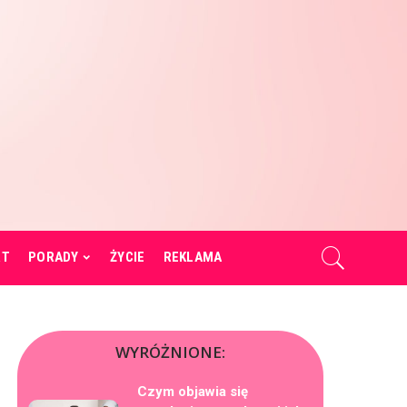
RT
PORADY
ŻYCIE
REKLAMA
WYRÓŻNIONE:
Czym objawia się