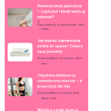
Rekonstrukcja paznokcia
– czym jest i kiedy warto ją
wykonać?
Data publikacji: 14 października, 2024
Uroda
Jak wybrać odpowiednią
kołdrę do spania? Zobacz
nasz poradnik.
Data publikacji: 22 sierpnia, 2023
Dom
Zmysłowa bielizna na
romantyczny wieczór – 6
propozycji dla niej
Data publikacji: 12 marca, 2024
Miłość i seks
Wkrótce czujki dymu w