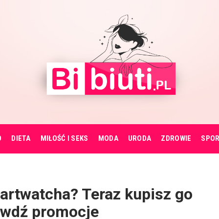
O
DIETA
MIŁOŚĆ I SEKS
MODA
URODA
ZDROWIE
SPO
rtwatcha? Teraz kupisz go
rawdź promocje