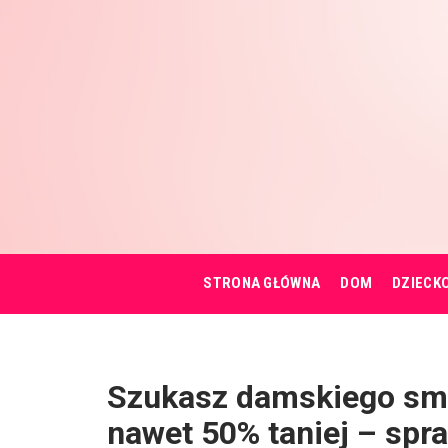
STRONA GŁÓWNA
DOM
DZIECK
Szukasz damskiego sma
nawet 50% taniej – sp