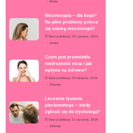
Moda
Mezoterapia – dla kogo?
Na jakie problemy poleca
się zabieg mezoterapii?
Data publikacji: 25 czerwca, 2024
Uroda
Czym jest przewlekła
niedrożność nosa i jak
wpływa na zdrowie?
Data publikacji: 20 sierpnia, 2024
Zdrowie
Leczenie łysienia
plackowatego – kiedy
zgłosić się do trychologa?
Data publikacji: 21 stycznia, 2026
Zdrowie