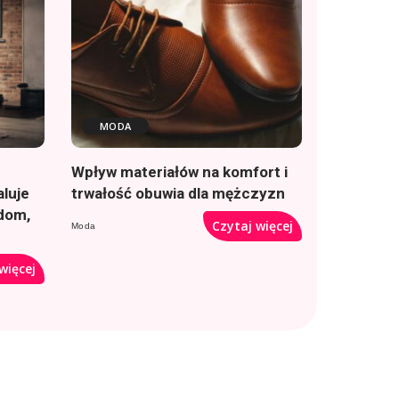
MODA
Wpływ materiałów na komfort i
aluje
trwałość obuwia dla mężczyzn
(dom,
Czytaj więcej
Moda
więcej