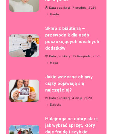
Data publikacji: 7 grudnia, 2024
Uroda
Sklep z biżuterią –
przewodnik dla osób
poszukujących idealnych
dodatków
Data publikacji: 19 listopada, 2025
Moda
Jakie wczesne objawy
ciąży pojawiają się
najczęściej?
Data publikacji: 4 maja, 2023
Dziecko
Hulajnoga na dobry start:
jak wybrać sprzęt, który
daje frajdę i szybkie