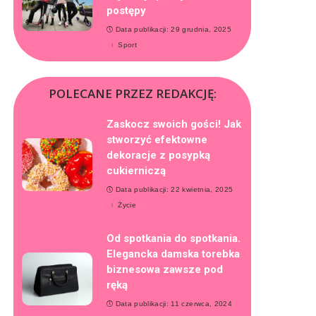
postępy
Data publikacji: 29 grudnia, 2025
Sport
POLECANE PRZEZ REDAKCJĘ:
Zaskocz swoich gości! Jak
stworzyć efektowne
dekoracje z posypką
cukierniczą
Data publikacji: 22 kwietnia, 2025
Życie
Od spotkania do spotkania.
Elegancka damska torebka
biznesowa zawsze pod
ręką
Data publikacji: 11 czerwca, 2024