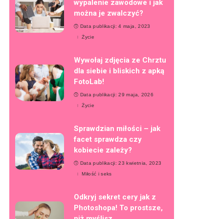
wypalenie zawodowe i jak
można je zwalczyć?
Data publikacji: 4 maja, 2023
Życie
Wywołaj zdjęcia ze Chrztu
dla siebie i bliskich z apką
FotoLab!
Data publikacji: 29 maja, 2026
Życie
Sprawdzian miłości – jak
facet sprawdza czy
kobiecie zależy?
Data publikacji: 23 kwietnia, 2023
Miłość i seks
Odkryj sekret cery jak z
Photoshopa! To prostsze,
niż myślisz