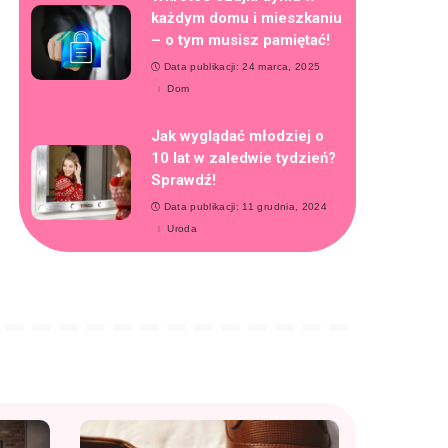
każdym domu i mieszkaniu
– o tym musisz pamiętać!
Data publikacji: 24 marca, 2025
Dom
Jak wyglądać młodziej o
10 lat w zaledwie tydzień?
Sprawdź!
Data publikacji: 11 grudnia, 2024
Uroda