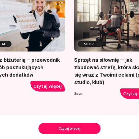
DA
SPORT
z biżuterią – przewodnik
Sprzęt na siłownię — jak
sób poszukujących
zbudować strefę, która sk
nych dodatków
się wraz z Twoimi celami 
studio, klub)
Czytaj więcej
Czytaj 
Sport
Czytaj więcej