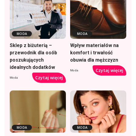
MODA
MODA
Sklep z biżuterią –
Wpływ materiałów na
przewodnik dla osób
komfort i trwałość
poszukujących
obuwia dla mężczyzn
idealnych dodatków
Czytaj więcej
Moda
Czytaj więcej
Moda
MODA
MODA