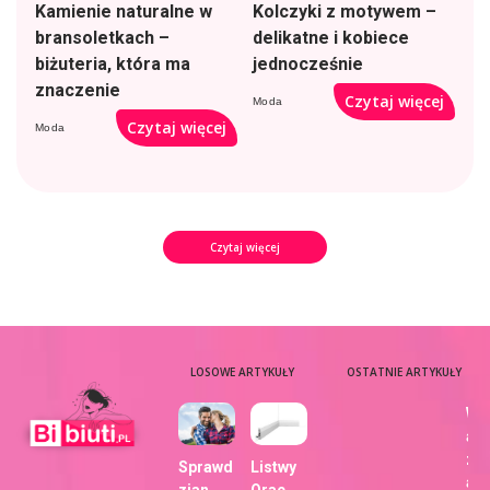
Kamienie naturalne w
Kolczyki z motywem –
bransoletkach –
delikatne i kobiece
biżuteria, która ma
jednocześnie
znaczenie
Czytaj więcej
Moda
Czytaj więcej
Moda
Czytaj więcej
LOSOWE ARTYKUŁY
OSTATNIE ARTYKUŁY
Wy
aj
zdj
Sprawd
Listwy
a z
zian
Orac