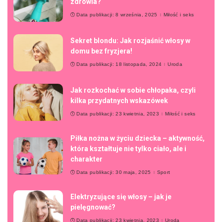
zdrowia?
Data publikacji: 8 września, 2025
Miłość i seks
Sekret blondu: Jak rozjaśnić włosy w
domu bez fryzjera!
Data publikacji: 18 listopada, 2024
Uroda
Jak rozkochać w sobie chłopaka, czyli
kilka przydatnych wskazówek
Data publikacji: 23 kwietnia, 2023
Miłość i seks
Piłka nożna w życiu dziecka – aktywność,
która kształtuje nie tylko ciało, ale i
charakter
Data publikacji: 30 maja, 2025
Sport
Elektryzujące się włosy – jak je
pielęgnować?
Data publikacji: 23 kwietnia, 2023
Uroda