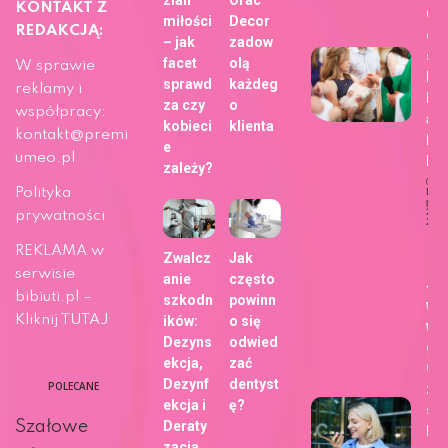
KONTAKT Z
Ch
miłości
Decor
REDAKCJĄ:
dla
– jak
zadow
sie
facet
olą
W sprawie
bli
sprawd
każdeg
reklamy i
h z
za czy
o
współpracy:
ap
kobieci
klienta
kontakt@premi
Fo
e
umeo.pl
b!
zależy?
Polityka
Dat
publi
29 m
prywatności
202
Ży
REKLAMA w
Zwalcz
Jak
serwisie
anie
często
Ja
bibiuti.pl –
szkodn
powinn
wy
Kliknij TUTAJ
ików:
o się
wa
Dezyns
odwied
gł
ekcja,
zać
Go
Dezynf
dentyst
POLECANE
zm
ekcja i
ę?
sp
Szałowe
Deraty
kor
zacja