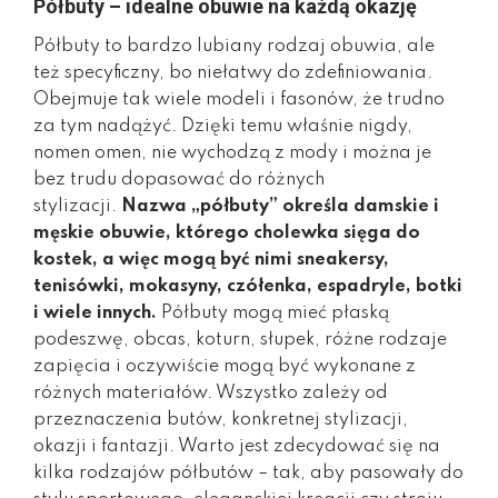
Półbuty – idealne obuwie na każdą okazję
Półbuty to bardzo lubiany rodzaj obuwia, ale
też specyficzny, bo niełatwy do zdefiniowania.
Obejmuje tak wiele modeli i fasonów, że trudno
za tym nadążyć. Dzięki temu właśnie nigdy,
nomen omen, nie wychodzą z mody i można je
bez trudu dopasować do różnych
stylizacji.
Nazwa „półbuty” określa damskie i
męskie obuwie, którego cholewka sięga do
kostek, a więc mogą być nimi sneakersy,
tenisówki, mokasyny, czółenka, espadryle, botki
i wiele innych.
Półbuty mogą mieć płaską
podeszwę, obcas, koturn, słupek, różne rodzaje
zapięcia i oczywiście mogą być wykonane z
różnych materiałów. Wszystko zależy od
przeznaczenia butów, konkretnej stylizacji,
okazji i fantazji. Warto jest zdecydować się na
kilka rodzajów półbutów – tak, aby pasowały do