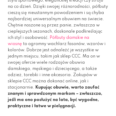
stylu sportowego, eleganckiej kreacji czy stroju
na co dzień. Dzięki swojej różnorodności, półbuty
cieszą się nieustannym powodzeniem i są chyba
najbardziej uniwersalnym obuwiem na świecie.
Chętnie noszone są przez panie, zwłaszcza w
cieplejszych sezonach, doskonale podkreślając
ich styl i osobowość.
Półbuty damskie na
wiosnę
to ogromny wachlarz fasonów, wzorów i
kolorów. Dobrze jest odnaleźć je wszystkie w
jednym miejscu, takim jak sklep CCC. Ma on w
swojej ofercie wiele rodzajów obuwia
damskiego, męskiego i dziecięcego, a także
odzież, torebki i inne akcesoria. Zakupów w
sklepie CCC można dokonać online, jak i
stacjonarnie.
Kupując obuwie, warto zaufać
znanym i sprawdzonym markom – zwłaszcza,
jeśli ma ono posłużyć na lata, być wygodne,
praktyczne i łatwe w pielęgnacji.