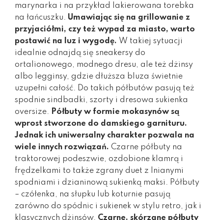
marynarka i na przykład lakierowana torebka
na łańcuszku.
Umawiając się na grillowanie z
przyjaciółmi, czy też wypad za miasto, warto
postawić na luz i wygodę.
W takiej sytuacji
idealnie odnajdą się sneakersy do
ortalionowego, modnego dresu, ale też dżinsy
albo legginsy, gdzie dłuższa bluza świetnie
uzupełni całość. Do takich półbutów pasują też
spodnie sindbadki, szorty i dresowa sukienka
oversize.
Półbuty w formie mokasynów są
wprost stworzone do damskiego garnituru.
Jednak ich uniwersalny charakter pozwala na
wiele innych rozwiązań.
Czarne półbuty na
traktorowej podeszwie, ozdobione klamrą i
frędzelkami to także zgrany duet z lnianymi
spodniami i dzianinową sukienką maksi. Półbuty
– czółenka, na słupku lub koturnie pasują
zarówno do spódnic i sukienek w stylu retro, jak i
klasycznych dżinsów.
Czarne, skórzane półbuty