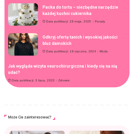
Packa do tortu – niezbędne narzędzie
każdej kuchni cukiernika
Data publikacji: 28 maja, 2025
Porady
Odkryj ofertę tanich i wysokiej jakości
bluz damskich
Data publikacji: 18 stycznia, 2024
Moda
Jak wygląda wizyta neurochirurgiczna i kiedy się na nią
udać?
Data publikacji: 3 lipca, 2023
Zdrowie
Może Cie zainteresować?