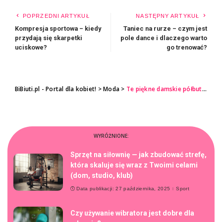
POPRZEDNI ARTYKUŁ
NASTĘPNY ARTYKUŁ
Kompresja sportowa – kiedy
Taniec na rurze – czym jest
przydają się skarpetki
pole dance i dlaczego warto
uciskowe?
go trenować?
BiBiuti.pl - Portal dla kobiet!
>
Moda
>
Te piękne damskie półbuty zauroczą Cię tej wiosny!
WYRÓŻNIONE:
Sprzęt na siłownię — jak zbudować strefę,
która skaluje się wraz z Twoimi celami
(dom, studio, klub)
Data publikacji: 27 października, 2025
Sport
Czy używanie wibratora jest dobre dla