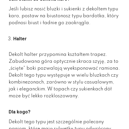
Jeśli lubisz nosić bluzki i sukienki z dekoltem typu
karo, postaw na biustonosz typu bardotka, który
podnosi biust i ładnie go zaokrągla.
Halter
Dekolt halter przypomina kształtem trapez.
Zabudowana góra optycznie skraca szyję, za to
„ścięte” boki pozwalają wyeksponować ramiona.
Dekolt tego typu występuje w wielu bluzkach czy
kombinezonach, zarówno w stylu casualowym,
jak i eleganckim. W topach czy sukienkach dół
może być lekko rozkloszowany.
Dla kogo?
Dekolt tego typu jest szczególnie polecany
paniom, które mają sylwetkę typu odwrócony