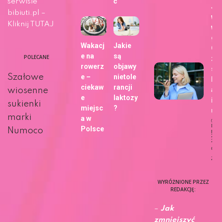
ć
serwisie
Ja
bibiuti.pl –
wy
Kliknij TUTAJ
wa
gł
Wakacj
Jakie
Go
e na
są
POLECANE
zm
rowerz
objawy
sp
Szałowe
e –
nietole
kor
ciekaw
rancji
ani
wiosenne
e
laktozy
int
sukienki
miejsc
?
u?
marki
a w
Dat
Polsce
Numoco
publi
27 m
202
Ciek
Życi
WYRÓŻNIONE PRZEZ
REDAKCJĘ:
–
Jak
zmniejszyć