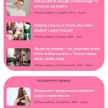
Odkryj sekret cery jak z Photoshopa! To
prostsze, niż myślisz
Data publikacji: 7 grudnia, 2024
Uroda
Wywołaj zdjęcia ze Chrztu dla siebie i
bliskich z apką FotoLab!
Data publikacji: 29 maja, 2026
Życie
Sprzęt na siłownię — jak zbudować strefę,
która skaluje się wraz z Twoimi celami
(dom, studio, klub)
Data publikacji: 27 października, 2025
Sport
POLECANE PRZEZ REDAKCJĘ:
Bezpieczne i skuteczne przedłużanie i
zagęszczanie włosów
Data publikacji: 19 kwietnia, 2023
Uroda