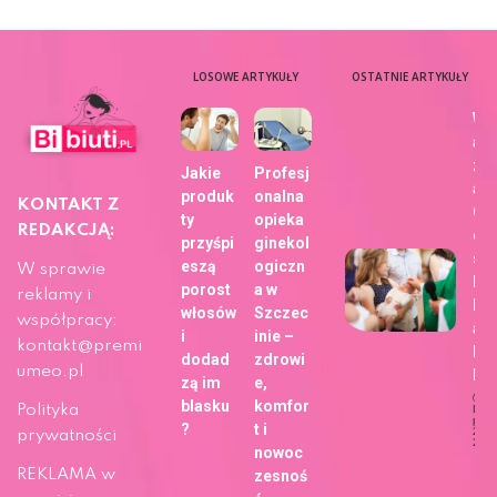
LOSOWE ARTYKUŁY
OSTATNIE ARTYKUŁY
Wy
aj
zdj
Jakie
Profesj
a z
produk
onalna
KONTAKT Z
Ch
ty
opieka
REDAKCJĄ:
dla
przyśpi
ginekol
sie
eszą
ogiczn
W sprawie
bli
porost
a w
reklamy i
h z
włosów
Szczec
współpracy:
ap
i
inie –
kontakt@premi
Fo
dodad
zdrowi
umeo.pl
b!
zą im
e,
blasku
komfor
Polityka
Dat
publi
?
t i
29 m
prywatności
202
nowoc
Ży
REKLAMA w
zesnoś