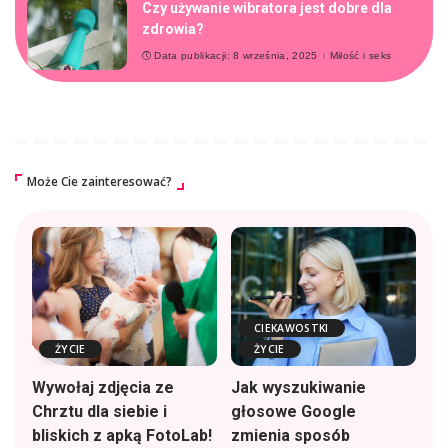
Czy używanie wibratora jest dobre dla
zdrowia?
Data publikacji: 8 września, 2025
Miłość i seks
Może Cie zainteresować?
CIEKAWOSTKI
ŻYCIE
ŻYCIE
Wywołaj zdjęcia ze
Jak wyszukiwanie
Chrztu dla siebie i
głosowe Google
bliskich z apką FotoLab!
zmienia sposób