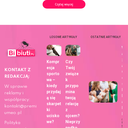
Czytaj więcej
LOSOWE ARTYKUŁY
OSTATNIE ARTYKUŁY
Wy
aj
zdj
Kompr
Czy
a z
esja
Twój
KONTAKT Z
Ch
sporto
związe
REDAKCJĄ:
dla
wa –
k
sie
kiedy
przypo
W sprawie
bli
przydaj
mina
reklamy i
h z
ą się
twoją
współpracy:
ap
skarpet
relację
kontakt@premi
Fo
ki
z
umeo.pl
b!
ucisko
ojcem?
we?
Nieprzy
Polityka
Dat
publi
padko