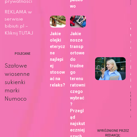
29 m
prywatności
202
wo
Ży
REKLAMA w
serwisie
Ja
bibiuti.pl –
wy
Kliknij TUTAJ
Jakie
Jakie
wa
olejki
nosze
gł
eterycz
transp
Go
ne
ortowe
POLECANE
zm
najlepi
do
sp
Szałowe
ej
trudne
kor
stosow
go
ani
wiosenne
ać na
terenu
int
sukienki
relaks?
ratowni
u?
marki
czego
Dat
wybrać
Numoco
publi
27 m
?
202
Przegl
Ciek
Życi
ąd
najskut
eczniej
WYRÓŻNIONE PRZEZ
REDAKCJĘ:
szych