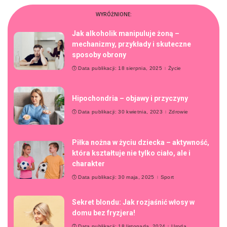
WYRÓŻNIONE:
Jak alkoholik manipuluje żoną –
mechanizmy, przykłady i skuteczne
sposoby obrony
Data publikacji: 18 sierpnia, 2025
Życie
Hipochondria – objawy i przyczyny
Data publikacji: 30 kwietnia, 2023
Zdrowie
Piłka nożna w życiu dziecka – aktywność,
która kształtuje nie tylko ciało, ale i
charakter
Data publikacji: 30 maja, 2025
Sport
Sekret blondu: Jak rozjaśnić włosy w
domu bez fryzjera!
Data publikacji: 18 listopada, 2024
Uroda