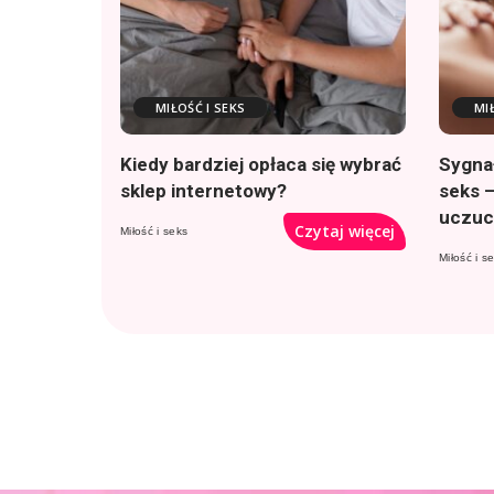
MIŁOŚĆ I SEKS
MI
Kiedy bardziej opłaca się wybrać
Sygnał
sklep internetowy?
seks 
uczuc
Czytaj więcej
Miłość i seks
Miłość i s