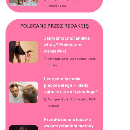
Miłość i seks
POLECANE PRZEZ REDAKCJĘ:
Jak wzmocnić łamliwe
włosy? Praktyczne
wskazówki
Data publikacji: 28 stycznia, 2025
Uroda
Leczenie łysienia
plackowatego – kiedy
zgłosić się do trychologa?
Data publikacji: 21 stycznia, 2026
Zdrowie
Przedłużanie włosów z
wykorzystaniem metody