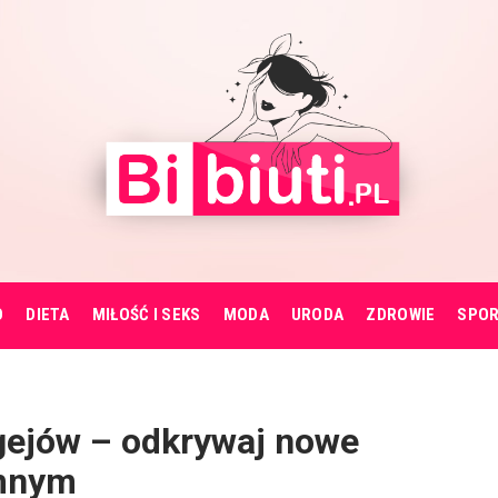
O
DIETA
MIŁOŚĆ I SEKS
MODA
URODA
ZDROWIE
SPO
gejów – odkrywaj nowe
ymnym