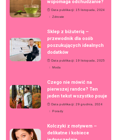
wspomaga odchudzanie?
Data publikacji: 15 listopada, 2024
Zdrowie
Sklep z biżuterią –
przewodnik dla osób
poszukujących idealnych
dodatków
Data publikacji: 19 listopada, 2025
Moda
Czego nie mówić na
pierwszej randce? Ten
jeden tekst wszystko psuje
Data publikacji: 29 grudnia, 2024
Porady
Kolczyki z motywem –
delikatne i kobiece
jednocześnie