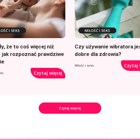
ŁOŚĆ I SEKS
MIŁOŚĆ I SEKS
y, że to coś więcej niż
Czy używanie wibratora je
– jak rozpoznać prawdziwe
dobre dla zdrowia?
ie
Czytaj 
Miłość i seks
Czytaj więcej
eks
Czytaj więcej