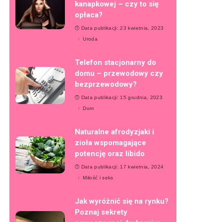
kanapkowej – czy to się
opłaca?
Data publikacji: 23 kwietnia, 2023
Uroda
Telefon stacjonarny do
domu – przewodowy czy
bezprzewodowy?
Data publikacji: 15 grudnia, 2023
Dom
Naturalne afrodyzjaki i
zioła wspomagające
potencję oraz libido
Data publikacji: 17 kwietnia, 2024
Miłość i seks
Jak wyróżnić się na rynku?
Poznaj sekrety