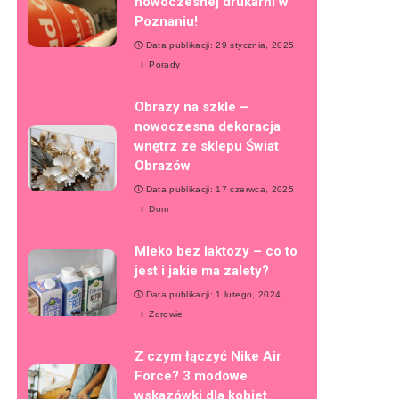
nowoczesnej drukarni w
Poznaniu!
Data publikacji: 29 stycznia, 2025
Porady
Obrazy na szkle –
nowoczesna dekoracja
wnętrz ze sklepu Świat
Obrazów
Data publikacji: 17 czerwca, 2025
Dom
Mleko bez laktozy – co to
jest i jakie ma zalety?
Data publikacji: 1 lutego, 2024
Zdrowie
Z czym łączyć Nike Air
Force? 3 modowe
wskazówki dla kobiet