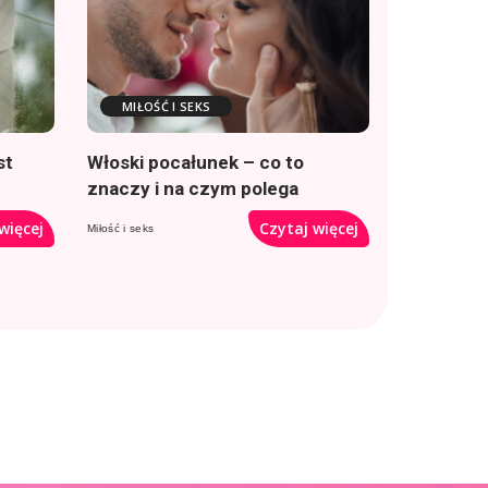
MIŁOŚĆ I SEKS
st
Włoski pocałunek – co to
znaczy i na czym polega
więcej
Czytaj więcej
Miłość i seks