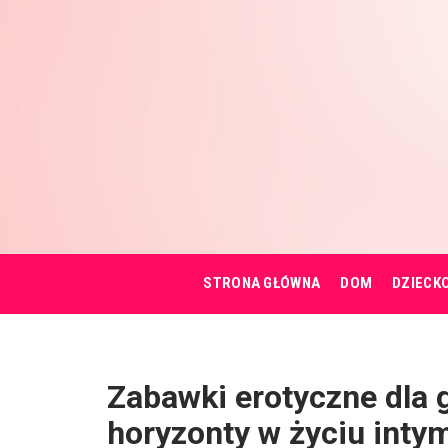
STRONA GŁÓWNA
DOM
DZIECK
Zabawki erotyczne dla 
horyzonty w życiu int