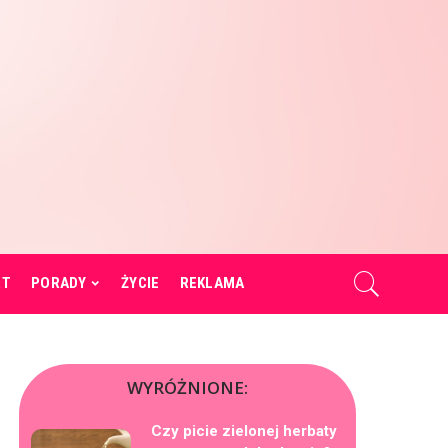
RT
PORADY
ŻYCIE
REKLAMA
WYRÓŻNIONE:
Czy picie zielonej herbaty