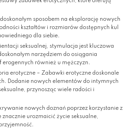
zestawy zabawek erotycznych, które oferują
 doskonałym sposobem na eksplorację nowych
odności kształtów i rozmiarów dostępnych kul
owiedniego dla siebie.
entacji seksualnej, stymulacja jest kluczowa
 doskonałym narzędziem do osiągania
ref erogennych również u mężczyzn.
oria erotyczne
– Zabawki erotyczne doskonale
ych. Dodanie nowych elementów do intymnych
eksualne, przynosząc wiele radości i
krywanie nowych doznań poprzez korzystanie z
znacznie urozmaicić życie seksualne,
 przyjemność.