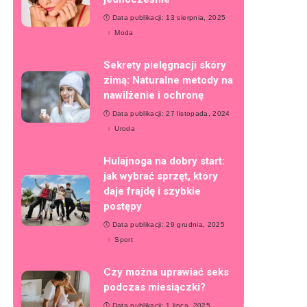
Data publikacji: 13 sierpnia, 2025
Moda
Sekrety pielęgnacji skóry
zimą: Naturalne metody na
nawilżenie i ochronę
Data publikacji: 27 listopada, 2024
Uroda
Hulajnoga na dobry start:
jak wybrać sprzęt, który
daje frajdę i szybkie
postępy
Data publikacji: 29 grudnia, 2025
Sport
Czy można uprawiać seks
podczas miesiączki?
Data publikacji: 1 lipca, 2025