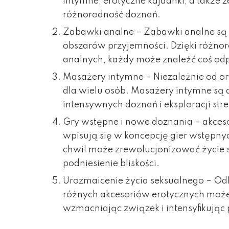
intymne, erotyczne kajdanki, a także 
różnorodność doznań.
Zabawki analne – Zabawki analne są
obszarów przyjemności. Dzięki różnor
analnych, każdy może znaleźć coś odp
Masażery intymne – Niezależnie od ori
dla wielu osób. Masażery intymne są
intensywnych doznań i eksploracji st
Gry wstępne i nowe doznania –
akces
wpisują się w koncepcję gier wstępn
chwil może zrewolucjonizować życie s
podniesienie bliskości.
Urozmaicenie życia seksualnego – Od
różnych akcesoriów erotycznych może 
wzmacniając związek i intensyfikując