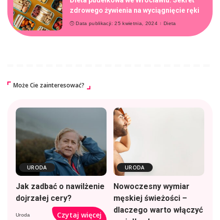
zdrowego żywienia na wyciągnięcie ręki
Data publikacji: 25 kwietnia, 2024
Dieta
Może Cie zainteresować?
URODA
URODA
Jak zadbać o nawilżenie
Nowoczesny wymiar
dojrzałej cery?
męskiej świeżości –
dlaczego warto włączyć
Czytaj więcej
Uroda