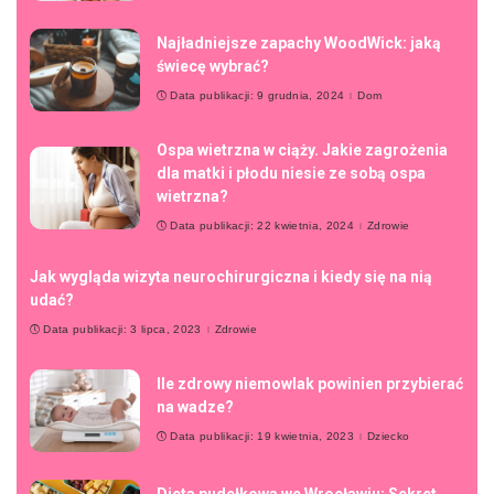
Najładniejsze zapachy WoodWick: jaką
świecę wybrać?
Data publikacji: 9 grudnia, 2024
Dom
Ospa wietrzna w ciąży. Jakie zagrożenia
dla matki i płodu niesie ze sobą ospa
wietrzna?
Data publikacji: 22 kwietnia, 2024
Zdrowie
Jak wygląda wizyta neurochirurgiczna i kiedy się na nią
udać?
Data publikacji: 3 lipca, 2023
Zdrowie
Ile zdrowy niemowlak powinien przybierać
na wadze?
Data publikacji: 19 kwietnia, 2023
Dziecko
Dieta pudełkowa we Wrocławiu: Sekret