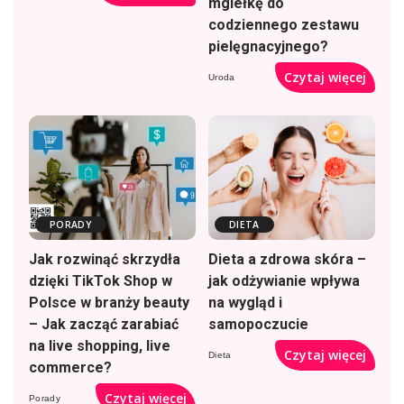
mgiełkę do
codziennego zestawu
pielęgnacyjnego?
Czytaj więcej
Uroda
PORADY
DIETA
Jak rozwinąć skrzydła
Dieta a zdrowa skóra –
dzięki TikTok Shop w
jak odżywianie wpływa
Polsce w branży beauty
na wygląd i
– Jak zacząć zarabiać
samopoczucie
na live shopping, live
Czytaj więcej
Dieta
commerce?
Czytaj więcej
Porady