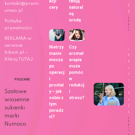
acji
twoją
kontakt@premi
Fo
cery
natural
umeo.pl
b!
ną
urodę
Polityka
Dat
publi
29 m
prywatności
202
Ży
REKLAMA w
serwisie
Nietrzy
Czy
Ja
bibiuti.pl –
manie
aromat
wy
Kliknij TUTAJ
moczu
erapia
wa
po
może
gł
operacj
pomóc
Go
i
w
POLECANE
zm
prostat
redukcj
sp
Szałowe
y – jak
i
kor
sobie z
stresu?
ani
wiosenne
tym
int
sukienki
poradz
u?
marki
ić?
Dat
Numoco
publi
27 m
202
Ciek