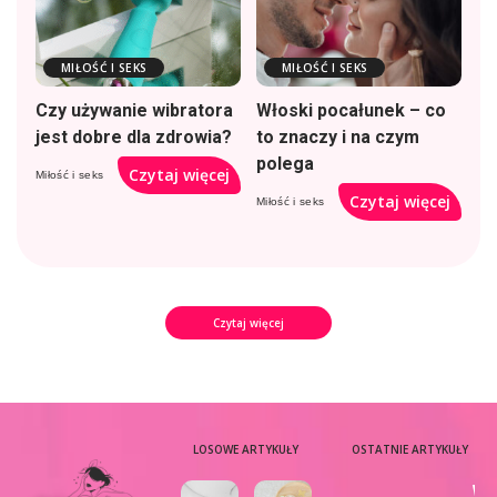
MIŁOŚĆ I SEKS
MIŁOŚĆ I SEKS
Czy używanie wibratora
Włoski pocałunek – co
jest dobre dla zdrowia?
to znaczy i na czym
polega
Czytaj więcej
Miłość i seks
Czytaj więcej
Miłość i seks
Czytaj więcej
LOSOWE ARTYKUŁY
OSTATNIE ARTYKUŁY
Wy