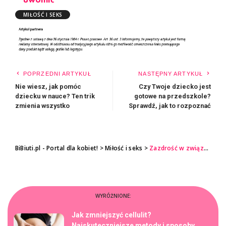
uwolnić
MIŁOŚĆ I SEKS
POPRZEDNI ARTYKUŁ
NASTĘPNY ARTYKUŁ
Nie wiesz, jak pomóc
Czy Twoje dziecko jest
dziecku w nauce? Ten trik
gotowe na przedszkole?
zmienia wszystko
Sprawdź, jak to rozpoznać
BiBiuti.pl - Portal dla kobiet!
>
Miłość i seks
>
Zazdrość w związku – zdrowa czy destrukcyjna? Prawda zaskakuje
WYRÓŻNIONE:
Jak zmniejszyć cellulit?
Najskuteczniejsze metody i sposoby