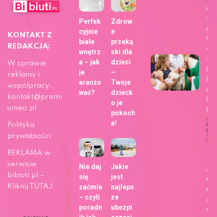
aj
zdj
Perfek
Zdrow
a z
cyjnie
e
KONTAKT Z
Ch
białe
przeką
REDAKCJĄ:
dla
wnętrz
ski dla
sie
a – jak
dzieci
W sprawie
bli
je
–
reklamy i
h z
aranżo
Twoje
współpracy:
ap
wać?
dzieck
kontakt@premi
Fo
o je
umeo.pl
b!
pokoch
a!
Polityka
Dat
publi
29 m
prywatności
202
Ży
REKLAMA w
serwisie
Nie daj
Jakie
Ja
bibiuti.pl –
się
jest
wy
Kliknij TUTAJ
zaćmie
najleps
wa
– czyli
ze
gł
poradn
ubezpi
Go