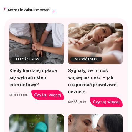
Może Cie zainteresować?
MIŁOŚĆ I SEKS
MIŁOŚĆ I SEKS
Kiedy bardziej opłaca
Sygnały, że to coś
się wybrać sklep
więcej niż seks – jak
internetowy?
rozpoznać prawdziwe
uczucie
Czytaj więcej
Miłość i seks
Czytaj więcej
Miłość i seks