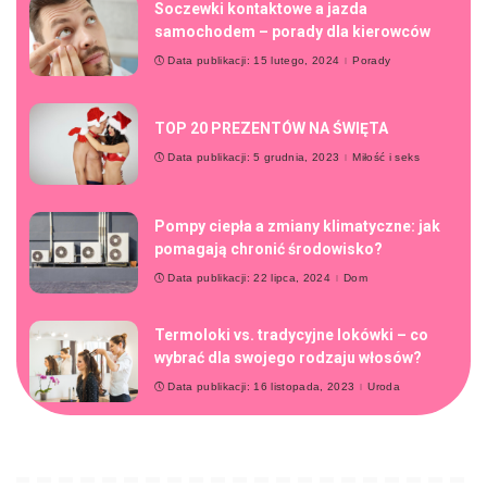
Soczewki kontaktowe a jazda
samochodem – porady dla kierowców
Data publikacji: 15 lutego, 2024
Porady
TOP 20 PREZENTÓW NA ŚWIĘTA
Data publikacji: 5 grudnia, 2023
Miłość i seks
Pompy ciepła a zmiany klimatyczne: jak
pomagają chronić środowisko?
Data publikacji: 22 lipca, 2024
Dom
Termoloki vs. tradycyjne lokówki – co
wybrać dla swojego rodzaju włosów?
Data publikacji: 16 listopada, 2023
Uroda