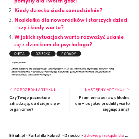
pomysły dla Twoich gości
Kiedy dziecko siada samodzielnie?
Nosidełka dla noworodków i starszych dzieci
– czy i kiedy warto?
W jakich sytuacjach warto rozważyć udanie
się z dzieckiem do psychologa?
DIETA
DZIECKO
PORADY
POPRZEDNI ARTYKUŁ
NASTĘPNY ARTYKUŁ
Czy Twoje paznokcie
Promienna cera w chłodne
zdradzają, co dzieje się w
dni – po jakie produkty warto
organizmie?
sięgnąć zimą?
BiBiuti.pl - Portal dla kobiet!
>
Dziecko
>
Zdrowe przekąski dla dzieci – Twoje dziecko je pokocha!