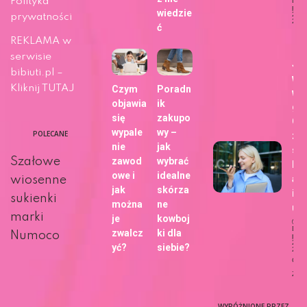
Polityka
Dat
publi
wiedzie
29 m
prywatności
202
ć
Ży
REKLAMA w
serwisie
Ja
bibiuti.pl –
wy
Kliknij TUTAJ
Czym
Poradn
wa
objawia
ik
gł
się
zakupo
Go
wypale
wy –
POLECANE
zm
nie
jak
sp
Szałowe
zawod
wybrać
kor
owe i
idealne
ani
wiosenne
jak
skórza
int
sukienki
można
ne
u?
marki
je
kowboj
Dat
zwalcz
ki dla
Numoco
publi
27 m
yć?
siebie?
202
Ciek
Życi
WYRÓŻNIONE PRZEZ