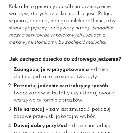
Koktajle to genialny sposób na przemycenie
warzyw, których dziecko nie chce jeść. Połącz
szpinak, banana, mango i mleko roślinne, aby
stworzyć pyszny i odżywczy napój.
Smoothie
można serwować w kolorowych kubkach z
ciekawymi słomkami, by zachęcić malucha.
Jak zachęcić dziecko do zdrowego jedzenia?
Zaangażuj je w przygotowania
– dzieci
chętniej jedzą to, co same stworzyły.
Prezentuj jedzenie w atrakcyjny sposób
–
twórz zabawne kształty czy układaj owoce i
warzywa w formie obrazków.
Nie narzucaj
– zamiast zmuszać, pokazuj
zdrowe przekąski jako fajny wybór.
Dawaj dobry przykład
– dzieci naśladują
rodziców, więc jedz zdrowo razem z nimi.