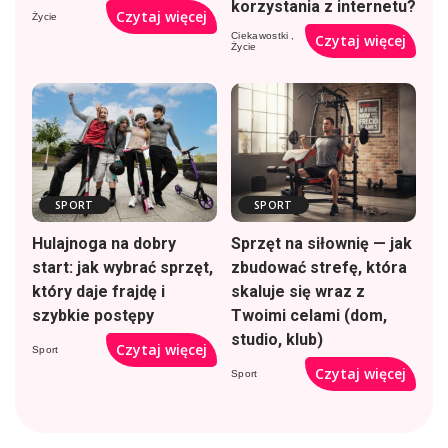
korzystania z internetu?
Czytaj więcej
Życie
Ciekawostki
Czytaj więcej
Życie
SPORT
SPORT
Hulajnoga na dobry
Sprzęt na siłownię — jak
start: jak wybrać sprzęt,
zbudować strefę, która
który daje frajdę i
skaluje się wraz z
szybkie postępy
Twoimi celami (dom,
studio, klub)
Czytaj więcej
Sport
Czytaj więcej
Sport