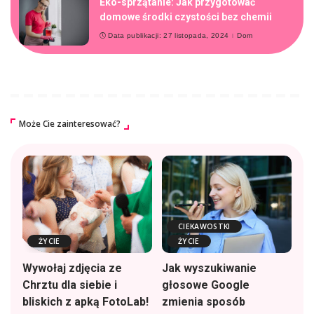
Eko-sprzątanie: Jak przygotować
domowe środki czystości bez chemii
Data publikacji: 27 listopada, 2024
Dom
Może Cie zainteresować?
CIEKAWOSTKI
ŻYCIE
ŻYCIE
Wywołaj zdjęcia ze
Jak wyszukiwanie
Chrztu dla siebie i
głosowe Google
bliskich z apką FotoLab!
zmienia sposób