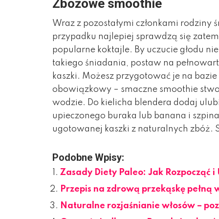
Zboż
owe smoothie
Wraz z pozostałymi członkami rodziny 
przypadku najlepiej sprawdzą się zatem p
popularne koktajle. By uczucie głodu nie
takiego śniadania, postaw na pełnowar
kaszki. Możesz przygotować je na bazie m
obowiązkowy – smaczne smoothie stwor
wodzie. Do kielicha blendera dodaj ulub
upieczonego buraka lub banana i szpinak)
ugotowanej kaszki z naturalnych zbóż.
Podobne Wpisy:
Zasady Diety Paleo: Jak Rozpocząć i
Przepis na zdrową przekąskę pełną 
Naturalne rozjaśnianie włosów – p