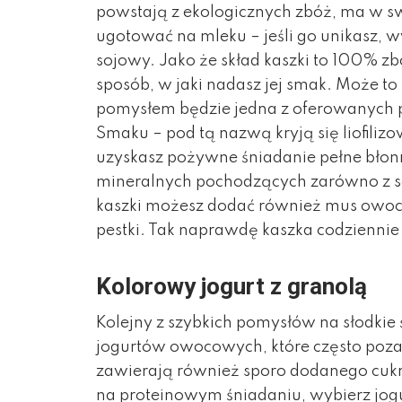
powstają z ekologicznych zbóż, ma w s
ugotować na mleku – jeśli go unikasz, w
sojowy. Jako że skład kaszki to 100% z
sposób, w jaki nadasz jej smak. Może to
pomysłem będzie jedna z oferowanych 
Smaku – pod tą nazwą kryją się liofili
uzyskasz pożywne śniadanie pełne bło
mineralnych pochodzących zarówno z s
kaszki możesz dodać również mus owoco
pestki. Tak naprawdę kaszka codziennie
Kolorowy jogurt z granolą
Kolejny z szybkich pomysłów na słodkie 
jogurtów owocowych, które często poz
zawierają również sporo dodanego cukru,
na proteinowym śniadaniu, wybierz jogu