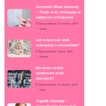
Soczewki iWear Harmony
– Twoje oczy zasługują na
najlepsze rozwiązania
Data publikacji: 23 czerwca, 2023
Uroda
Jak rozpoznać skok
rozwojowy u niemowlaka?
Data publikacji: 1 lipca, 2025
Dziecko
Kto może zostać
opiekunem osób
starszych?
Data publikacji: 29 sierpnia, 2024
Życie
Trądzik różowaty –