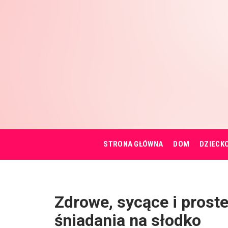
STRONA GŁÓWNA
DOM
DZIECK
Zdrowe, sycące i prost
śniadania na słodko