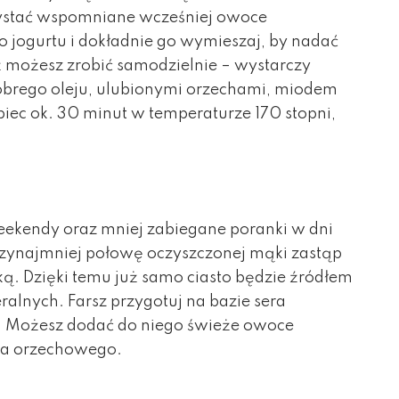
zystać wspomniane wcześniej owoce
do jogurtu i dokładnie go wymieszaj, by nadać
 możesz zrobić samodzielnie – wystarczy
obrego oleju, ulubionymi orzechami, miodem
iec ok. 30 minut w temperaturze 170 stopni,
eekendy oraz mniej zabiegane poranki w dni
rzynajmniej połowę oczyszczonej mąki zastąp
ką. Dzięki temu już samo ciasto będzie źródłem
alnych. Farsz przygotuj na bazie sera
a. Możesz dodać do niego świeże owoce
ła orzechowego.