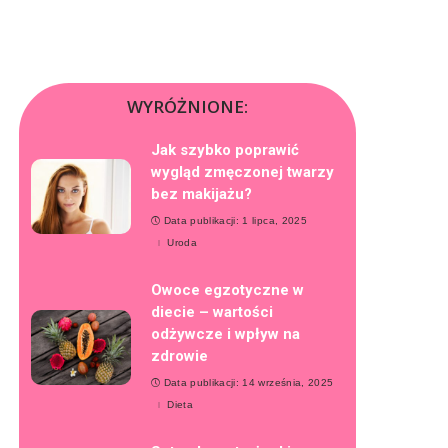
WYRÓŻNIONE:
Jak szybko poprawić
wygląd zmęczonej twarzy
bez makijażu?
Data publikacji: 1 lipca, 2025
Uroda
Owoce egzotyczne w
diecie – wartości
odżywcze i wpływ na
zdrowie
Data publikacji: 14 września, 2025
Dieta