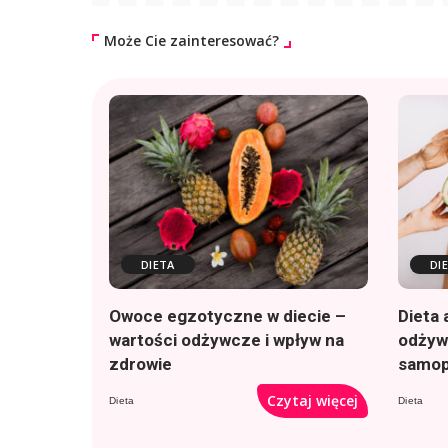
Może Cie zainteresować?
DIETA
DI
Owoce egzotyczne w diecie –
Dieta 
wartości odżywcze i wpływ na
odżywi
zdrowie
samop
Czytaj więcej
Dieta
Dieta