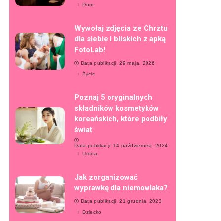
Dom
Wywołaj zdjęcia ze Chrztu
dla siebie i bliskich z apką
FotoLab!
Data publikacji: 29 maja, 2026
Życie
Poznaj 5 oryginalnych
składników kosmetyków
koreańskich, które podbiły
świat
Data publikacji: 14 października, 2024
Uroda
Jak zorganizować
wyprawkę dla niemowlaka?
Data publikacji: 21 grudnia, 2023
Dziecko