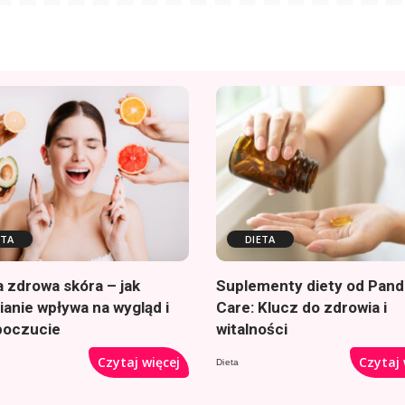
ETA
DIETA
a zdrowa skóra – jak
Suplementy diety od Pand
anie wpływa na wygląd i
Care: Klucz do zdrowia i
oczucie
witalności
Czytaj więcej
Czytaj 
Dieta