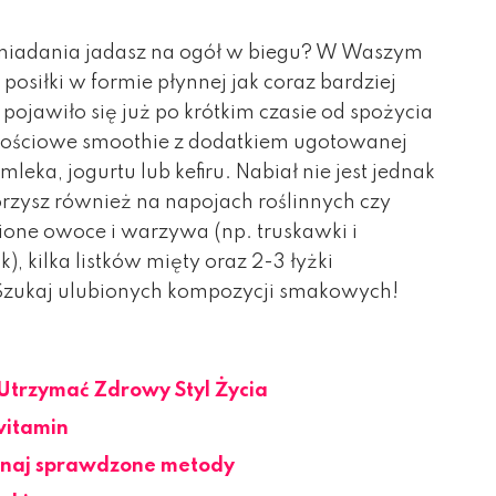
śniadania jadasz na ogół w biegu? W Waszym
osiłki w formie płynnej jak coraz bardziej
 pojawiło się już po krótkim czasie od spożycia
tościowe smoothie z dodatkiem ugotowanej
leka, jogurtu lub kefiru. Nabiał nie jest jednak
zysz również na napojach roślinnych czy
ione owoce i warzywa (np. truskawki i
, kilka listków mięty oraz 2-3 łyżki
 Szukaj ulubionych kompozycji smakowych!
 Utrzymać Zdrowy Styl Życia
witamin
oznaj sprawdzone metody