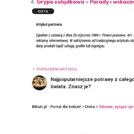
Grypa żołądkowa – Porady i wskazó
DIETA
POPRZEDNI ARTYKUŁ
Najpopularniejsze potrawy z całeg
świata. Znasz je?
BiBiuti.pl - Portal dla kobiet!
>
Dieta
>
Zdrowe, sycące i p