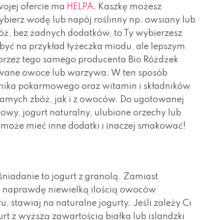
wojej ofercie ma
HELPA
. Kaszkę możesz
ybierz wodę lub napój roślinny np. owsiany lub
bóż, bez żadnych dodatków, to Ty wybierzesz
 być na przykład łyżeczka miodu, ale lepszym
przez tego samego producenta Bio Różdżek
zowane owoce lub warzywa. W ten sposób
nnika pokarmowego oraz witamin i składników
amych zbóż, jak i z owoców. Do ugotowanej
wy, jogurt naturalny, ulubione orzechy lub
 może mieć inne dodatki i inaczej smakować!
śniadanie to jogurt z granolą. Zamiast
a naprawdę niewielką ilością owoców
 stawiaj na naturalne jogurty. Jeśli zależy Ci
rt z wyższą zawartością białka lub islandzki