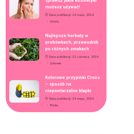
sprawdź jakie kosmetyki
możesz używać!
Data publikacji: 24 maja, 2024
Uroda
Najlepsze herbaty w
probówkach, przewodnik
po różnych smakach
Data publikacji: 21 czerwca, 2024
Zdrowie
Kolorowe przypinki Crocs
– sposób na
niepowtarzalne klapki
Data publikacji: 24 maja, 2024
Moda