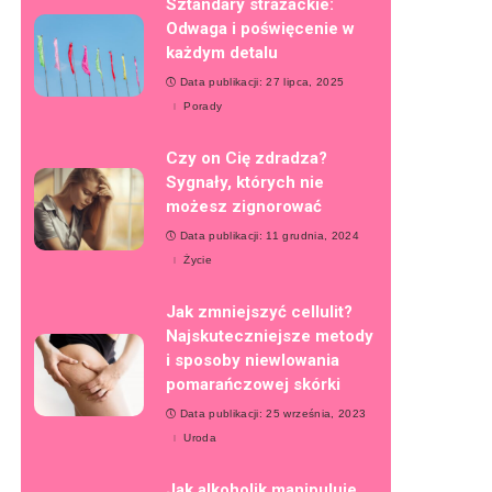
Sztandary strażackie:
Odwaga i poświęcenie w
każdym detalu
Data publikacji: 27 lipca, 2025
Porady
Czy on Cię zdradza?
Sygnały, których nie
możesz zignorować
Data publikacji: 11 grudnia, 2024
Życie
Jak zmniejszyć cellulit?
Najskuteczniejsze metody
i sposoby niewlowania
pomarańczowej skórki
Data publikacji: 25 września, 2023
Uroda
Jak alkoholik manipuluje