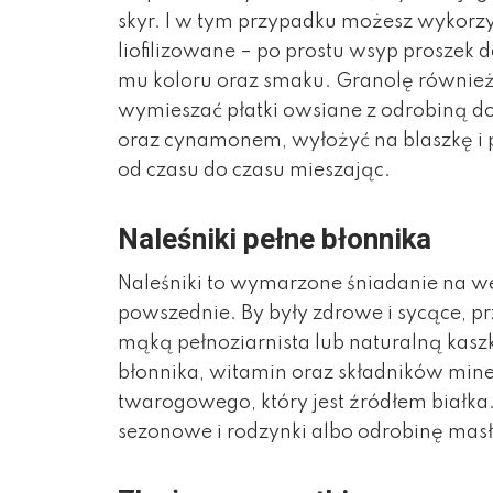
skyr. I w tym przypadku możesz wykor
liofilizowane – po prostu wsyp proszek 
mu koloru oraz smaku. Granolę również
wymieszać płatki owsiane z odrobiną d
oraz cynamonem, wyłożyć na blaszkę i p
od czasu do czasu mieszając.
Naleśniki pełne błonnika
Naleśniki to wymarzone śniadanie na w
powszednie. By były zdrowe i sycące, p
mąką pełnoziarnista lub naturalną kasz
błonnika, witamin oraz składników miner
twarogowego, który jest źródłem białk
sezonowe i rodzynki albo odrobinę mas