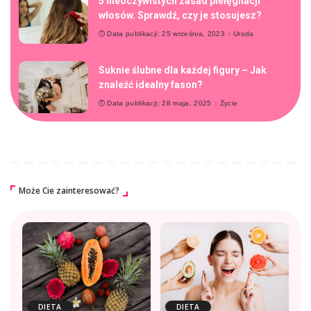
5 nieoczywistych zasad pielęgnacji
włosów. Sprawdź, czy je stosujesz?
Data publikacji: 25 września, 2023
Uroda
Suknie ślubne dla każdej figury – Jak
znaleźć idealny fason?
Data publikacji: 28 maja, 2025
Życie
Może Cie zainteresować?
DIETA
DIETA