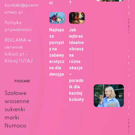
ap
ci
?
kontakt@premi
Fo
umeo.pl
b!
Polityka
Dat
publi
29 m
prywatności
Najleps
Jak
202
ze
wybrać
Ży
REKLAMA w
pomysł
idealne
serwisie
y na
obcasy
Ja
bibiuti.pl –
zabawy
na
wy
Kliknij TUTAJ
erotycz
różne
wa
ne dla
okazje
gł
dwojga
–
Go
poradn
POLECANE
zm
ik dla
sp
Szałowe
każdej
kor
kobiety
ani
wiosenne
int
sukienki
u?
marki
Dat
Numoco
publi
27 m
202