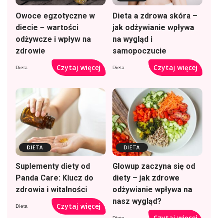
Owoce egzotyczne w
Dieta a zdrowa skóra –
diecie – wartości
jak odżywianie wpływa
odżywcze i wpływ na
na wygląd i
zdrowie
samopoczucie
Czytaj więcej
Czytaj więcej
Dieta
Dieta
DIETA
DIETA
Suplementy diety od
Glowup zaczyna się od
Panda Care: Klucz do
diety – jak zdrowe
zdrowia i witalności
odżywianie wpływa na
nasz wygląd?
Czytaj więcej
Dieta
Czytaj więcej
Dieta