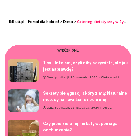
BiBiuti.pl - Portal dla kobiet!
>
Dieta
>
Catering dietetyczny w Bydgoszczy – jakie korzyści przynosi regularne korzystanie z tego rozwiązania?
WYRÓŻNIONE:
1 cal ile to cm, czyli niby oczywiste, ale jak
jest naprawdę?
Data publikacji: 23 kwietnia, 2023
Ciekawostki
Sekrety pielęgnacji skóry zimą: Naturalne
metody na nawilżenie i ochronę
Data publikacji: 27 listopada, 2024
Uroda
Czy picie zielonej herbaty wspomaga
odchudzanie?