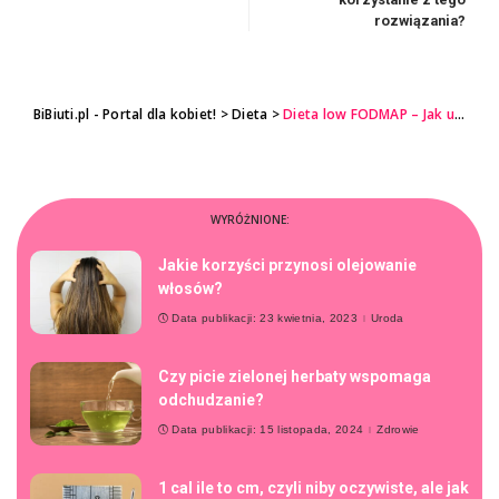
rozwiązania?
BiBiuti.pl - Portal dla kobiet!
>
Dieta
>
Dieta low FODMAP – Jak unikać problemów żołądkowych i cieszyć się zdrowym stylem życia
WYRÓŻNIONE:
Jakie korzyści przynosi olejowanie
włosów?
Data publikacji: 23 kwietnia, 2023
Uroda
Czy picie zielonej herbaty wspomaga
odchudzanie?
Data publikacji: 15 listopada, 2024
Zdrowie
1 cal ile to cm, czyli niby oczywiste, ale jak