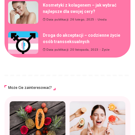
Kosmetyki z kolagenem – jak wybrać
najlepsze dla swojej cery?
Data publikacji: 26 lutego, 2025
Uroda
Droga do akceptacji – codzienne życie
osób transseksualnych
Data publikacji: 20 listopada, 2023
Życie
Może Cie zainteresować?