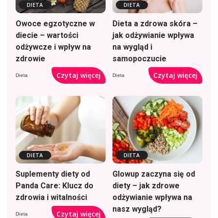
DIETA
DIETA
Owoce egzotyczne w
Dieta a zdrowa skóra –
diecie – wartości
jak odżywianie wpływa
odżywcze i wpływ na
na wygląd i
zdrowie
samopoczucie
Czytaj więcej
Czytaj więcej
Dieta
Dieta
DIETA
DIETA
Suplementy diety od
Glowup zaczyna się od
Panda Care: Klucz do
diety – jak zdrowe
zdrowia i witalności
odżywianie wpływa na
nasz wygląd?
Czytaj więcej
Dieta