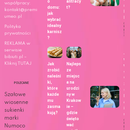
o
antracy
współpracy:
ap
domu:
t?
kontakt@premi
Fo
jak
umeo.pl
b!
wybrać
idealny
Polityka
Dat
publi
karnisz
29 m
prywatności
202
?
Ży
REKLAMA w
serwisie
Ja
bibiuti.pl –
wy
Kliknij TUTAJ
Jak
Najleps
wa
zrobić
ze
gł
naleśni
miejsc
Go
ki,
a na
POLECANE
zm
które
urodzi
sp
Szałowe
każde
ny w
kor
mu
Krakow
ani
wiosenne
zasma
ie –
int
sukienki
kują?
gdzie
u?
marki
święto
Dat
wać
Numoco
publi
27 m