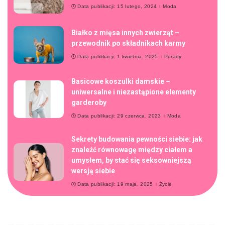
Data publikacji: 15 lutego, 2024
Moda
Białko z mięsa innych zwierząt –
przewodnik po składnikach karmy
Data publikacji: 1 kwietnia, 2025
Porady
Basicowe koszulki damskie –
uniwersalne i niezastąpione elementy
garderoby
Data publikacji: 29 czerwca, 2023
Moda
Sekrety budowania pewności siebie: jak
znaleźć równowagę między ciałem a
umysłem, by stać się seksowniejszą
wersją siebie
Data publikacji: 19 maja, 2025
Życie