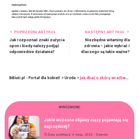
POPRZEDNI ARTYKUŁ
NASTĘPNY ARTYKUŁ
Jak rozpoznać znaki zużycia
Niezbędne witaminy dla
opon i kiedy należy podjąć
zdrowia – jakie wybrać i
odpowiednie działania?
dlaczego są takie ważne?
BiBiuti.pl - Portal dla kobiet!
>
Uroda
>
Jak dbać o skórę wrażliwą i alergiczną
WYRÓŻNIONE:
Jakie wczesne objawy ciąży pojawiają się
najczęściej?
Data publikacji: 4 maja, 2023
Dziecko