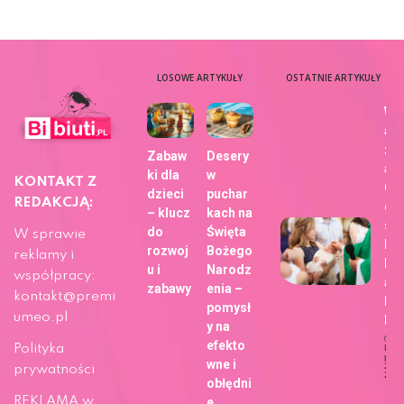
LOSOWE ARTYKUŁY
OSTATNIE ARTYKUŁY
Wy
aj
zdj
Zabaw
Desery
a z
ki dla
w
KONTAKT Z
Ch
dzieci
puchar
REDAKCJĄ:
dla
– klucz
kach na
sie
do
Święta
W sprawie
bli
rozwoj
Bożego
reklamy i
h z
u i
Narodz
współpracy:
ap
zabawy
enia –
kontakt@premi
Fo
pomysł
umeo.pl
b!
y na
efekto
Polityka
Dat
publi
wne i
29 m
prywatności
202
obłędni
Ży
REKLAMA w
e