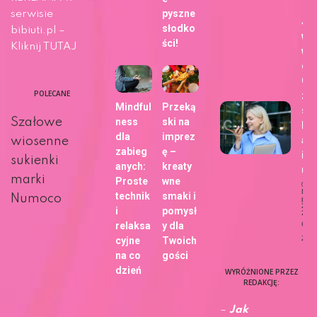
pyszne
serwisie
Ja
słodko
bibiuti.pl –
wy
ści!
Kliknij TUTAJ
wa
gł
Go
POLECANE
zm
Mindful
Przeką
sp
Szałowe
ness
ski na
kor
dla
imprez
ani
wiosenne
zabieg
ę –
int
sukienki
anych:
kreaty
u?
marki
Proste
wne
Dat
technik
smaki i
Numoco
publi
27 m
i
pomysł
202
relaksa
y dla
Ciek
Życi
cyjne
Twoich
na co
gości
dzień
WYRÓŻNIONE PRZEZ
REDAKCJĘ:
–
Jak