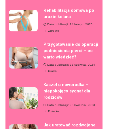
Rehabilitacja domowa po
urazie kolana
Data publikacji: 14 lutego, 2025
Zdrowie
Przygotowanie do operacji
podniesienia piersi – co
warto wiedzieć?
Data publikacji: 26 czerwca, 2024
Uroda
Kaszel u noworodka –
niepokojący sygnał dla
rodziców
Data publikacji: 23 kwietnia, 2023
Dziecko
Jak uratować rozdwojone