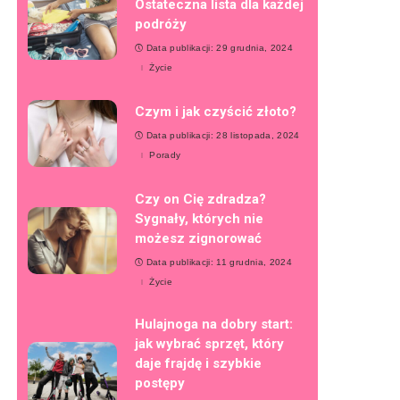
Ostateczna lista dla każdej
podróży
Data publikacji: 29 grudnia, 2024
Życie
Czym i jak czyścić złoto?
Data publikacji: 28 listopada, 2024
Porady
Czy on Cię zdradza?
Sygnały, których nie
możesz zignorować
Data publikacji: 11 grudnia, 2024
Życie
Hulajnoga na dobry start:
jak wybrać sprzęt, który
daje frajdę i szybkie
postępy