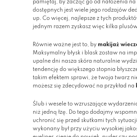
pamiętaj, by zacząć go od nałożenia na 
dostępnych jest wiele jego rodzajów de
up. Co więcej, najlepsze z tych produ
jednym razem zyskasz więc kilka plusów
Równie ważne jest to, by
makijaż wiecz
Maksymalny błysk i blask zostaw na im
upalne dni nasza skóra naturalnie wydz
tendencję do większego stopnia błyszcz
takim efektem sprawi, że twoja twarz n
możesz się zdecydować na przykład na
Ślub i wesele to wzruszające wydarzeni
niż jedną łzę. Do tego dodajmy wspomn
uchronić się przed skutkami tych sytuac
wykonany był przy użyciu wysokiej jak
eyeliner, cienie do powiek, puder czy p