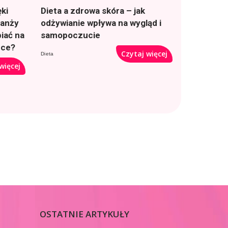
ki
Dieta a zdrowa skóra – jak
ranży
odżywianie wpływa na wygląd i
iać na
samopoczucie
rce?
Czytaj więcej
Dieta
więcej
OSTATNIE ARTYKUŁY