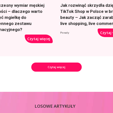
zesny wymiar męskiej
Jak rozwinąć skrzydła dzię
ości – dlaczego warto
TikTok Shop w Polsce w b
yć mgiełkę do
beauty – Jak zacząć zarab
ennego zestawu
live shopping, live comme
gnacyjnego?
Czytaj 
Porady
Czytaj więcej
Czytaj więcej
LOSOWE ARTYKUŁY