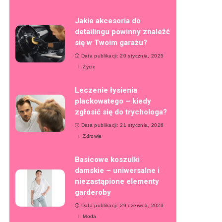
Jakie akcesoria do
detailingu powinny znaleźć
się w Twoim garażu?
Data publikacji: 20 stycznia, 2025
Życie
Leczenie łysienia
plackowatego – kiedy
zgłosić się do trychologa?
Data publikacji: 21 stycznia, 2026
Zdrowie
Basicowe koszulki
damskie – uniwersalne i
niezastąpione elementy
garderoby
Data publikacji: 29 czerwca, 2023
Moda