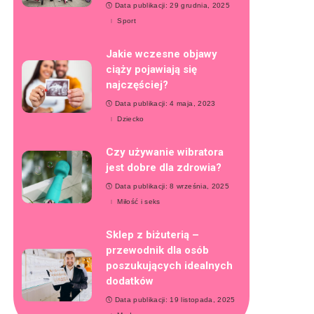
Data publikacji: 29 grudnia, 2025
Sport
Jakie wczesne objawy
ciąży pojawiają się
najczęściej?
Data publikacji: 4 maja, 2023
Dziecko
Czy używanie wibratora
jest dobre dla zdrowia?
Data publikacji: 8 września, 2025
Miłość i seks
Sklep z biżuterią –
przewodnik dla osób
poszukujących idealnych
dodatków
Data publikacji: 19 listopada, 2025