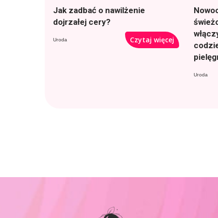
Jak zadbać o nawilżenie
Nowoc
dojrzałej cery?
śwież
włącz
Czytaj więcej
Uroda
codzi
pielę
Uroda