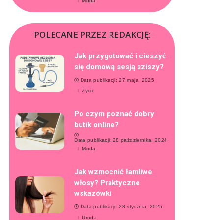
Moda
POLECANE PRZEZ REDAKCJĘ:
Jak przygotować i cieszyć
się domową sesją sziszy?
Data publikacji: 27 maja, 2025
Życie
Po czym poznać dobry
butik online?
Data publikacji: 28 października, 2024
Moda
Jak wzmocnić łamliwe
włosy? Praktyczne
wskazówki
Data publikacji: 28 stycznia, 2025
Uroda