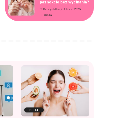
paznokcie bez wycinania?
Data publikacji: 1 lipca, 2025
Uroda
DIETA