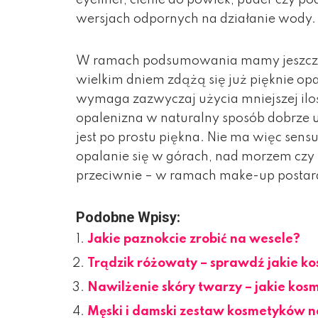
wersjach odpornych na działanie wody.
W ramach podsumowania mamy jeszcze 
wielkim dniem zdążą się już pięknie opa
wymaga zazwyczaj użycia mniejszej ilo
opalenizna w naturalny sposób dobrze 
jest po prostu piękna. Nie ma więc sens
opalanie się w górach, nad morzem cz
przeciwnie – w ramach make-up postara
Podobne Wpisy:
Jakie paznokcie zrobić na wesele?
Trądzik różowaty – sprawdź jakie k
Nawilżenie skóry twarzy – jakie kos
Męski i damski zestaw kosmetyków na