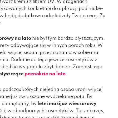
twarz kremu z filtrem UV. W drogeriach
dykowanych konkretnie do aplikacji pod make-
któw będą dodatkowo odmładzały Twoją cerę. Za
.
orowy na lato
nie był tym bardzo błyszczącym.
prezy odbywające się w innych porach roku. W
iela więcej sebum przez co sama w sobie ma
enia. Dodanie do tego jeszcze kosmetyków z
ie będzie wyglądała zbyt dobrze. Zamiast tego
błyszczące
paznokcie na lato
.
a podczas których niejedna osoba uroni więcej
iane już zwiększone wydzielanie potu. By
ji pamiętajmy, by
letni makijaż wieczorowy
ości, wodoodpornych kosmetyków. Tusz do rzęs,
odkład do twarzy – wszystko to znajdziesz w