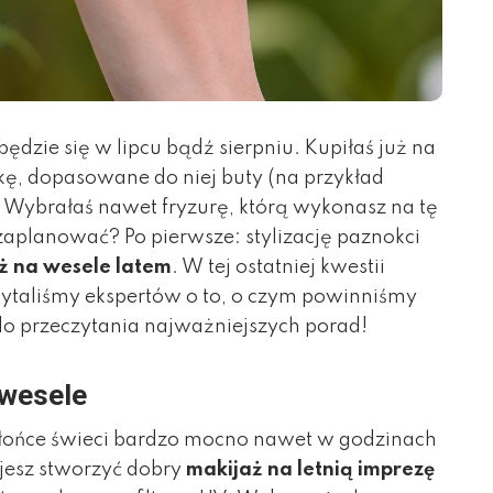
ędzie się w lipcu bądź sierpniu. Kupiłaś już na
kę, dopasowane do niej buty (na przykład
ę. Wybrałaś nawet fryzurę, którą wykonasz na tę
aplanować? Po pierwsze: stylizację paznokci
ż na wesele latem
. W tej ostatniej kwestii
pytaliśmy ekspertów o to, o czym powinniśmy
o przeczytania najważniejszych porad!
 wesele
słońce świeci bardzo mocno nawet w godzinach
ujesz stworzyć dobry
makijaż na letnią imprezę