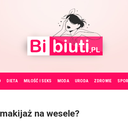
O
DIETA
MIŁOŚĆ I SEKS
MODA
URODA
ZDROWIE
SPO
i makijaż na wesele?