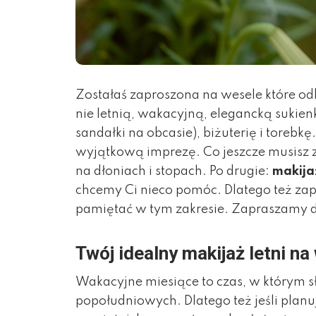
Zostałaś zaproszona na wesele które odb
nie letnią, wakacyjną, elegancką sukien
sandałki na obcasie), biżuterię i torebk
wyjątkową imprezę. Co jeszcze musisz z
na dłoniach i stopach. Po drugie:
makija
chcemy Ci nieco pomóc. Dlatego też za
pamiętać w tym zakresie. Zapraszamy d
Twój idealny makijaż letni na
Wakacyjne miesiące to czas, w którym 
popołudniowych. Dlatego też jeśli plan