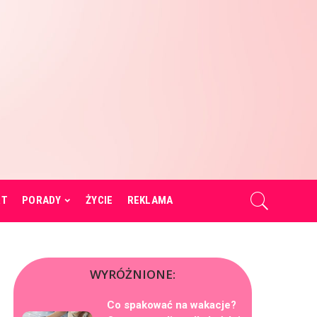
RT
PORADY
ŻYCIE
REKLAMA
WYRÓŻNIONE:
Co spakować na wakacje?