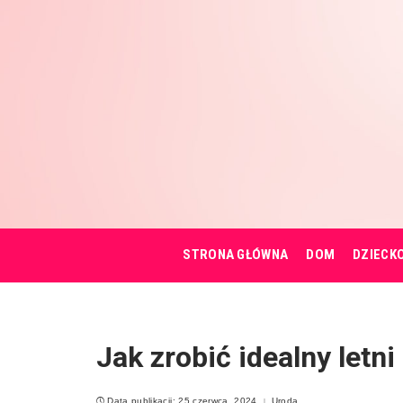
STRONA GŁÓWNA
DOM
DZIECK
Jak zrobić idealny letn
Data publikacji: 25 czerwca, 2024
Uroda