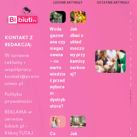
LOSOWE ARTYKUŁY
OSTATNIE ARTYKUŁY
Wy
aj
zdj
Woda
Jak
a z
gazow
dbać o
KONTAKT Z
Ch
ana czy
układ
REDAKCJĄ:
dla
niegaz
moczo
sie
owana
wy przy
W sprawie
bli
– co
kamicy
reklamy i
h z
warto
nerkow
współpracy:
ap
wiedzie
ej?
kontakt@premi
Fo
ć przed
umeo.pl
b!
wybore
m
Polityka
Dat
publi
dystryb
29 m
prywatności
202
utora?
Ży
REKLAMA w
serwisie
Ja
bibiuti.pl –
wy
Kliknij TUTAJ
Co
Jak
wa