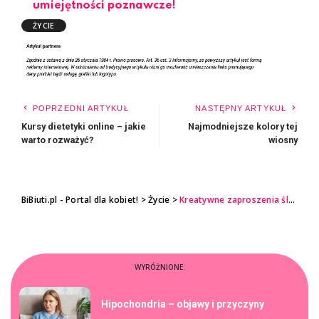
umiejętności poznawcze!
ŻYCIE
POPRZEDNI ARTYKUŁ
NASTĘPNY ARTYKUŁ
Kursy dietetyki online – jakie
Najmodniejsze kolory tej
warto rozważyć?
wiosny
BiBiuti.pl - Portal dla kobiet!
>
Życie
>
Kreatywne zaproszenia ślubne – jakie zaskoczyć gości?
WYRÓŻNIONE:
Hipochondria – objawy i przyczyny