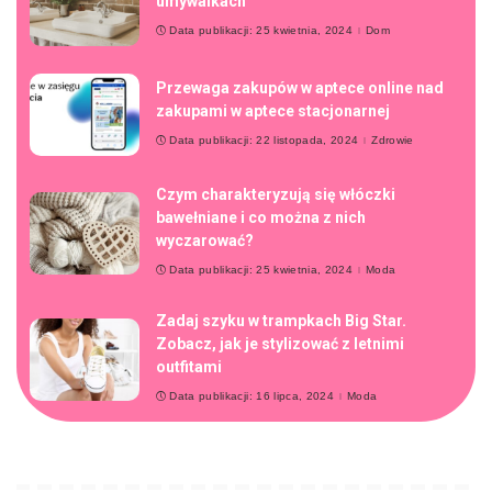
umywalkach
Data publikacji: 25 kwietnia, 2024
Dom
Przewaga zakupów w aptece online nad
zakupami w aptece stacjonarnej
Data publikacji: 22 listopada, 2024
Zdrowie
Czym charakteryzują się włóczki
bawełniane i co można z nich
wyczarować?
Data publikacji: 25 kwietnia, 2024
Moda
Zadaj szyku w trampkach Big Star.
Zobacz, jak je stylizować z letnimi
outfitami
Data publikacji: 16 lipca, 2024
Moda