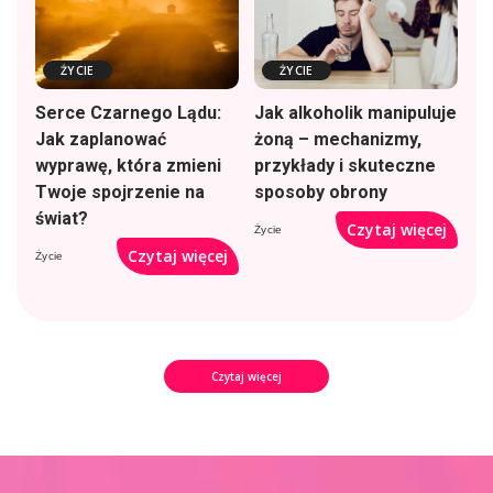
ŻYCIE
ŻYCIE
Serce Czarnego Lądu:
Jak alkoholik manipuluje
Jak zaplanować
żoną – mechanizmy,
wyprawę, która zmieni
przykłady i skuteczne
Twoje spojrzenie na
sposoby obrony
świat?
Czytaj więcej
Życie
Czytaj więcej
Życie
Czytaj więcej