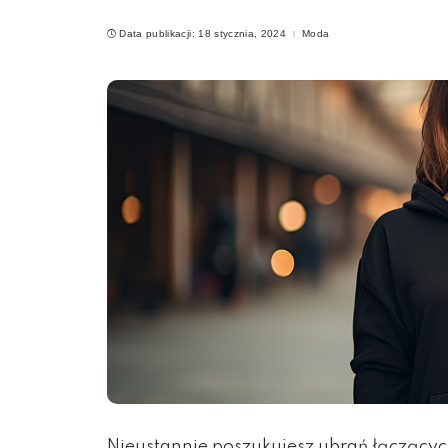
Data publikacji: 18 stycznia, 2024
Moda
Nieustannie poszukujesz ubrań łączących