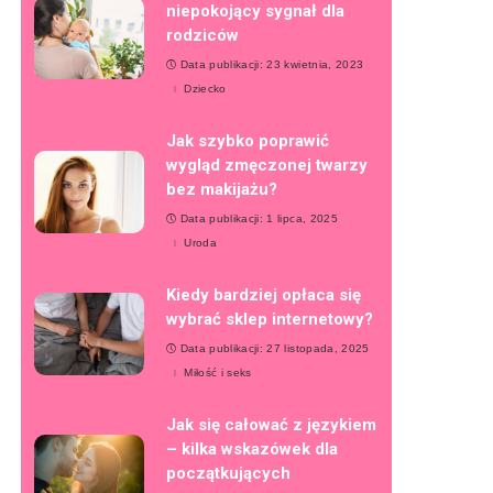
niepokojący sygnał dla
rodziców
Data publikacji: 23 kwietnia, 2023
Dziecko
Jak szybko poprawić
wygląd zmęczonej twarzy
bez makijażu?
Data publikacji: 1 lipca, 2025
Uroda
Kiedy bardziej opłaca się
wybrać sklep internetowy?
Data publikacji: 27 listopada, 2025
Miłość i seks
Jak się całować z językiem
– kilka wskazówek dla
początkujących