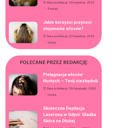
Data publikacji: 29 kwietnia, 2023
Porady
Jakie korzyści przynosi
olejowanie włosów?
Data publikacji: 23 kwietnia, 2023
Uroda
POLECANE PRZEZ REDAKCJĘ:
Pielęgnacja włosów
tłustych – Twój niezbędnik
Data publikacji: 28 listopada, 2023
Uroda
Skuteczna Depilacja
Laserowa w Gdyni: Gładka
Skóra na Dłużej