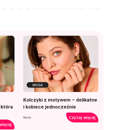
MODA
Kolczyki z motywem – delikatne
 która
i kobiece jednocześnie
Czytaj więcej
Moda
więcej