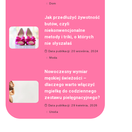
Dom
Jak przedłużyć żywotność
butów, czyli
niekonwencjonalne
metody i triki, o których
nie słyszałaś
Data publikacji: 20 września, 2024
Moda
Nowoczesny wymiar
męskiej świeżości –
dlaczego warto włączyć
mgiełkę do codziennego
zestawu pielęgnacyjnego?
Data publikacji: 29 kwietnia, 2026
Uroda