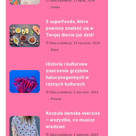
Data publikacji: 13 lipca, 2024
Uroda
5 superfoods, które
powinny znaleźć się w
Twojej diecie już dziś!
Data publikacji: 15 stycznia, 2025
Dieta
Historia i kulturowe
znaczenie grzybów
halucynogennych w
różnych kulturach
Data publikacji: 3 stycznia, 2024
Porady
Koszula damska oversize
– wszystko, co musisz
wiedzieć
Data publikacji: 1 kwietnia, 2025