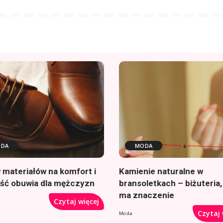
DA
MODA
 materiałów na komfort i
Kamienie naturalne w
ość obuwia dla mężczyzn
bransoletkach – biżuteria,
ma znaczenie
Czytaj więcej
Czytaj 
Moda