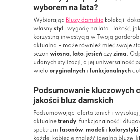
wyborem na lata?
Wybierając
Bluzy damskie
kolekcji, doko
własny
styl
i wygodę na lata. Jakość, ja
korzystną inwestycją w Twoją garderob
aktualna – może również mieć swoje stał
sezon
wiosna
,
lato
,
jesień
czy
zima
. Od
udanych stylizacji, a jej uniwersalność
wielu
oryginalnych
i
funkcjonalnych
out
Podsumowanie kluczowych cec
jakości bluz damskich
Podsumowując, oferta tanich i wysokiej 
aktualne
trendy
, funkcjonalność i dług
spektrum
fasonów
,
modeli
i
kolorystyki
każdej kobiecie znaleźć idealną bluzę, 