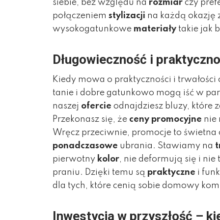
siebie, bez względu na
rozmiar
czy pre
połączeniem
stylizacji
na każdą okazję 
wysokogatunkowe
materiały
takie jak 
Długowieczność i praktyczno
Kiedy mowa o praktyczności i trwałości 
tanie i dobre gatunkowo mogą iść w par
naszej
ofercie
odnajdziesz bluzy, które
Przekonasz się, że
ceny promocyjne
nie
Wręcz przeciwnie, promocje to świetna 
ponadczasowe
ubrania. Stawiamy na
t
pierwotny
kolor
, nie deformują się i n
praniu. Dzięki temu są
praktyczne
i fun
dla tych, które cenią sobie domowy kom
Inwestycja w przyszłość – kie