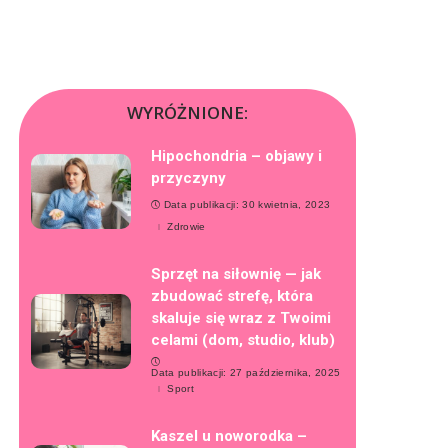
WYRÓŻNIONE:
Hipochondria – objawy i
przyczyny
Data publikacji: 30 kwietnia, 2023
Zdrowie
Sprzęt na siłownię — jak
zbudować strefę, która
skaluje się wraz z Twoimi
celami (dom, studio, klub)
Data publikacji: 27 października, 2025
Sport
Kaszel u noworodka –