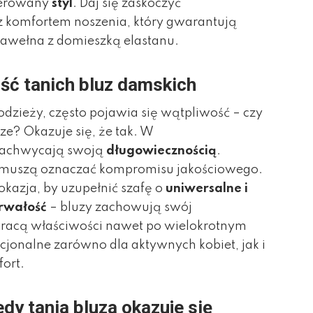
ferowany
styl
. Daj się zaskoczyć
z komfortem noszenia, który gwarantują
bawełna z domieszką elastanu.
ść tanich bluz damskich
odzieży, często pojawia się wątpliwość – czy
ze? Okazuje się, że tak. W
 zachwycają swoją
długowiecznością
.
 muszą oznaczać kompromisu jakościowego.
okazja, by uzupełnić szafę o
uniwersalne i
rwałość
– bluzy zachowują swój
ie tracą właściwości nawet po wielokrotnym
kcjonalne zarówno dla aktywnych kobiet, jak i
fort.
dy tania bluza okazuje się