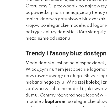
Oferujemy Ci przewodnik po najnowszyc
odpowiedzią na zmieniające się trendy 
tanich, dobrych gatunkowo bluz zaskak
krojów po eleganckie modele, od logoma
odkryjesz bluzy damskie, które staną s
niezależnie od sezonu.
Trendy i fasony bluz dostęp
Moda damska jest pełna niespodzianek, 
Wiodącym nurtem jest obecnie logomania
przykuwać uwagę na długo. Bluzy z logo
niebanalnego stylu. W naszej
kolekcji
zn
zarówno w subtelne nadruki, jak i wyra
tłumu. Cenimy różnorodność fasonów –
modele z
kapturem
, po eleganckie bluz