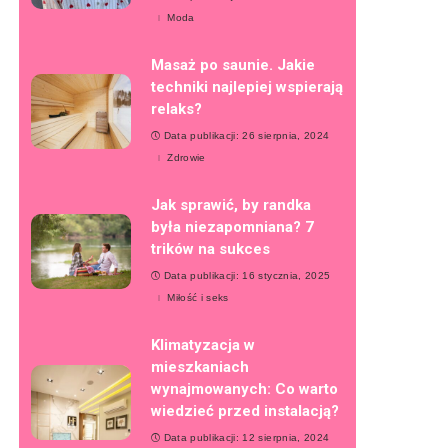
Moda
Masaż po saunie. Jakie
techniki najlepiej wspierają
relaks?
Data publikacji: 26 sierpnia, 2024
Zdrowie
Jak sprawić, by randka
była niezapomniana? 7
trików na sukces
Data publikacji: 16 stycznia, 2025
Miłość i seks
Klimatyzacja w
mieszkaniach
wynajmowanych: Co warto
wiedzieć przed instalacją?
Data publikacji: 12 sierpnia, 2024