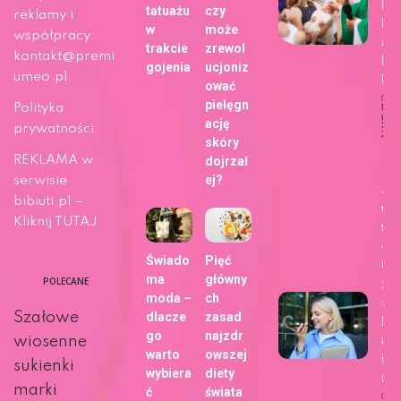
bli
tatuażu
czy
reklamy i
h z
w
może
współpracy:
ap
trakcie
zrewol
kontakt@premi
Fo
gojenia
ucjoniz
umeo.pl
b!
ować
pielęgn
Polityka
Dat
publi
ację
29 m
prywatności
202
skóry
Ży
REKLAMA w
dojrzał
ej?
serwisie
Ja
bibiuti.pl –
wy
Kliknij TUTAJ
wa
gł
Świado
Pięć
Go
ma
główny
POLECANE
zm
moda –
ch
sp
Szałowe
dlacze
zasad
kor
go
najzdr
ani
wiosenne
warto
owszej
int
sukienki
wybiera
diety
u?
marki
ć
świata