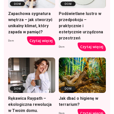
DOM
DOM
Zapachowa sygnatura
Podświetlane lustro w
wnętrza – jak stworzyć
przedpokoju –
unikalny klimat, który
praktycznie i
zapada w pamięć?
estetycznie urządzona
przestrzeń
Czytaj więcej
Dom
Czytaj więcej
Dom
DOM
DOM
Rękawica Raypath –
Jak dbać o higienę w
ekologiczna rewolucja
terrarium?
w Twoim domu.
Czytaj więcej
Dom