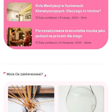
Rola Wentylacji w Systemach
Klimatyzacyjnych: Dlaczego to Istotne?
Data publikacji: 19 lutego, 2024
Dom
Personalizowana bransoletka męska jako
pomysł na prezent dla niego
Data publikacji: 23 listopada, 2023
Moda
Może Cie zainteresować?