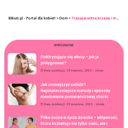
BiBiuti.pl - Portal dla kobiet!
>
Dom
>
Transparentne krzesła i meble – nowy trend w wyposażeniu eleganckich wnętrz
WYRÓŻNIONE:
Elektryzujące się włosy – jak je
pielęgnować?
Data publikacji: 23 kwietnia, 2023
Uroda
Jak zmniejszyć cellulit?
Najskuteczniejsze metody i sposoby
niewlowania pomarańczowej skórki
Data publikacji: 25 września, 2023
Uroda
Piłka nożna w życiu dziecka – aktywność,
która kształtuje nie tylko ciało, ale i