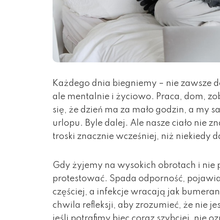
Każdego dnia biegniemy – nie zawsze d
ale mentalnie i życiowo. Praca, dom, zo
się, że dzień ma za mało godzin, a my s
urlopu. Byle dalej. Ale nasze ciało nie zn
troski znacznie wcześniej, niż niekiedy 
Gdy żyjemy na wysokich obrotach i nie 
protestować. Spada odporność, pojawiaj
częściej, a infekcje wracają jak bumer
chwila refleksji, aby zrozumieć, że nie 
jeśli potrafimy biec coraz szybciej, nie 