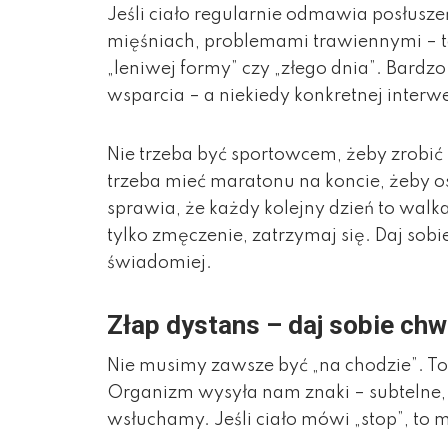
Jeśli ciało regularnie odmawia posłusz
mięśniach, problemami trawiennymi – to
„leniwej formy” czy „złego dnia”. Bardz
wsparcia – a niekiedy konkretnej interwen
Nie trzeba być sportowcem, żeby zrobi
trzeba mieć maratonu na koncie, żeby o
sprawia, że każdy kolejny dzień to walka 
tylko zmęczenie, zatrzymaj się. Daj sobie
świadomiej.
Złap dystans – daj sobie chw
Nie musimy zawsze być „na chodzie”. To 
Organizm wysyła nam znaki – subtelne, a
wsłuchamy. Jeśli ciało mówi „stop”, to mo