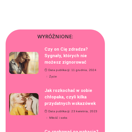
WYRÓŻNIONE:
Czy on Cię zdradza?
Sygnały, których nie
możesz zignorować
Data publikacji: 11 grudnia, 2024
Życie
Jak rozkochać w sobie
chłopaka, czyli kilka
przydatnych wskazówek
Data publikacji: 23 kwietnia, 2023
Miłość i seks
Co spakować na wakacje?