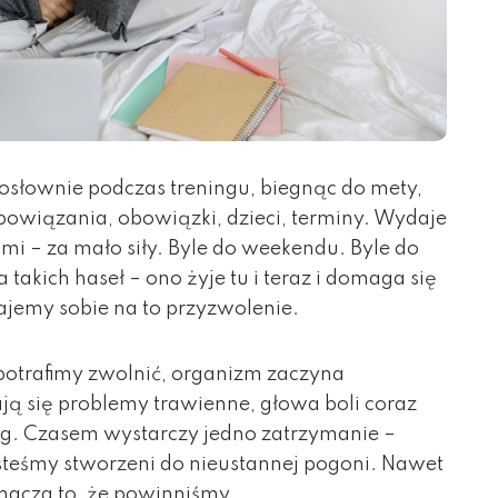
osłownie podczas treningu, biegnąc do mety,
bowiązania, obowiązki, dzieci, terminy. Wydaje
ami – za mało siły. Byle do weekendu. Byle do
a takich haseł – ono żyje tu i teraz i domaga się
dajemy sobie na to przyzwolenie.
potrafimy zwolnić, organizm zaczyna
ą się problemy trawienne, głowa boli coraz
ang. Czasem wystarczy jedno zatrzymanie –
jesteśmy stworzeni do nieustannej pogoni. Nawet
oznacza to, że powinniśmy.