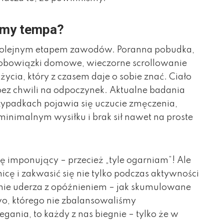
iamy tempa?
ył kolejnym etapem zawodów. Poranna pobudka,
, obowiązki domowe, wieczorne scrollowanie
 życia, który z czasem daje o sobie znać. Ciało
bez chwili na odpoczynek. Aktualne badania
zypadkach pojawia się uczucie zmęczenia,
minimalnym wysiłku i brak sił nawet na proste
imponujący – przecież „tyle ogarniam”! Ale
icę i zakwasić się nie tylko podczas aktywności
zenie uderza z opóźnieniem – jak skumulowane
o, którego nie zbalansowaliśmy
egania, to każdy z nas biegnie – tylko że w