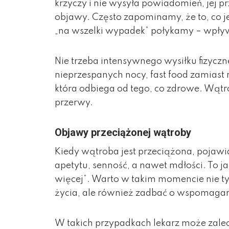
krzyczy i nie wysyła powiadomień, jej 
objawy. Często zapominamy, że to, co je
„na wszelki wypadek” połykamy – wpływ
Nie trzeba intensywnego wysiłku fizyczn
nieprzespanych nocy, fast food zamiast r
która odbiega od tego, co zdrowe. Wątr
przerwy.
Objawy przeciążonej wątroby
Kiedy wątroba jest przeciążona, pojawia
apetytu, senność, a nawet mdłości. To j
więcej”. Warto w takim momencie nie tyl
życia, ale również zadbać o wspomagan
W takich przypadkach lekarz może zale