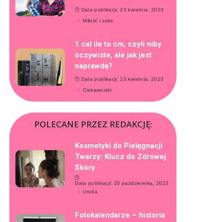
Data publikacji: 23 kwietnia, 2023
Miłość i seks
1 cal ile to cm, czyli niby
oczywiste, ale jak jest
naprawdę?
Data publikacji: 23 kwietnia, 2023
Ciekawostki
POLECANE PRZEZ REDAKCJĘ:
Kosmetyki do Pielęgnacji
Twarzy: Klucz do Zdrowej
Skóry
Data publikacji: 20 października, 2023
Uroda
Fotokalendarze – historia