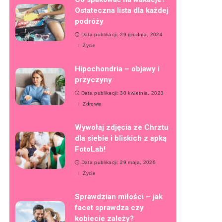
Ostateczna lista dla każdej
podróży
Data publikacji: 29 grudnia, 2024
Życie
Hipochondria – objawy i
przyczyny
Data publikacji: 30 kwietnia, 2023
Zdrowie
Wywołaj zdjęcia ze Chrztu
dla siebie i bliskich z apką
FotoLab!
Data publikacji: 29 maja, 2026
Życie
Sprawdzian miłości – jak
facet sprawdza czy
kobiecie zależy?