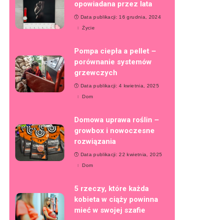
opowiadana przez lata
Data publikacji: 16 grudnia, 2024
Życie
Pompa ciepła a pellet –
porównanie systemów
grzewczych
Data publikacji: 4 kwietnia, 2025
Dom
Domowa uprawa roślin –
growbox i nowoczesne
rozwiązania
Data publikacji: 22 kwietnia, 2025
Dom
5 rzeczy, które każda
kobieta w ciąży powinna
mieć w swojej szafie