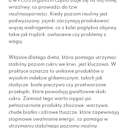
a w PCOS organizm często staje się na nią mniej
wrażliwy, co prowadzi do tzw.
insulinooporności. Kiedy poziom insuliny jest
podwyższony, jajniki zaczynają produkować
więcej androgenów, co z kolei pogłębia objawy
takie jak trądzik, owłosienie czy problemy z
wagą.
Właśnie dlatego dieta, która pomaga utrzymać
stabilny poziom cukru we krwi, jest kluczowa. W
praktyce oznacza to unikanie produktów o
wysokim indeksie glikemicznym, takich jak
słodycze, białe pieczywo czy przetworzone
przekąski, które powodują gwałtowne skoki
cukru. Zamiast tego warto sięgać po
pełnoziarniste produkty zbożowe, warzywa,
chude białko i zdrowe tłuszcze, które zapewniają
stopniowe uwalnianie energii, co pomaga w
utrzymaniu stabilnego poziomu insuliny.