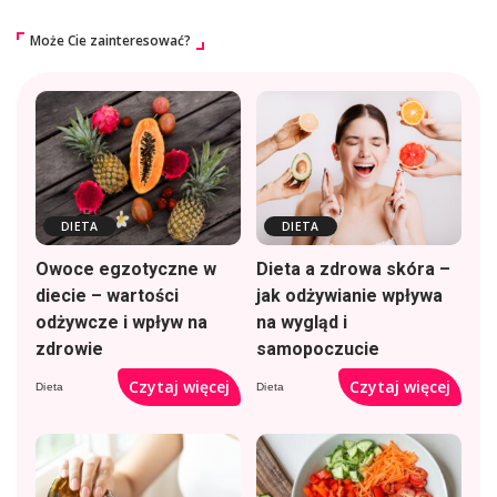
Może Cie zainteresować?
DIETA
DIETA
Owoce egzotyczne w
Dieta a zdrowa skóra –
diecie – wartości
jak odżywianie wpływa
odżywcze i wpływ na
na wygląd i
zdrowie
samopoczucie
Czytaj więcej
Czytaj więcej
Dieta
Dieta