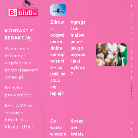
Wy
aj
zdj
Zdrow
Agrega
a z
e
t do
KONTAKT Z
Ch
odżywi
malow
REDAKCJĄ:
dla
anie a
ania –
sie
dobre
jak go
W sprawie
bli
samop
używać
reklamy i
h z
oczuci
i jaki
współpracy:
ap
e – co
wybrać
kontakt@premi
Fo
jeść, by
?
umeo.pl
b!
czuć
się
Polityka
Dat
publi
lepiej?
29 m
prywatności
202
Ży
REKLAMA w
serwisie
Ja
bibiuti.pl –
Co
Koszul
wy
Kliknij TUTAJ
warto
a w
wa
wiedzie
kwiaty
gł