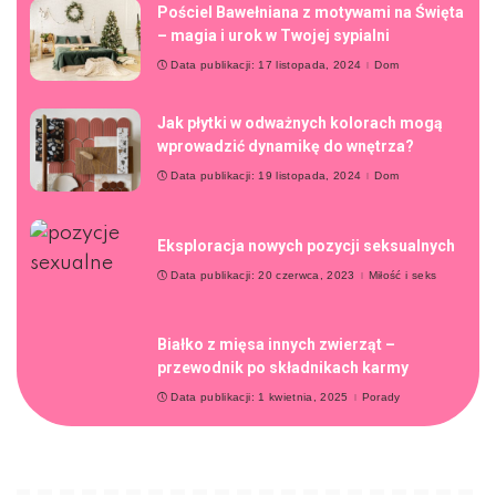
Pościel Bawełniana z motywami na Święta
– magia i urok w Twojej sypialni
Data publikacji: 17 listopada, 2024
Dom
Jak płytki w odważnych kolorach mogą
wprowadzić dynamikę do wnętrza?
Data publikacji: 19 listopada, 2024
Dom
Eksploracja nowych pozycji seksualnych
Data publikacji: 20 czerwca, 2023
Miłość i seks
Białko z mięsa innych zwierząt –
przewodnik po składnikach karmy
Data publikacji: 1 kwietnia, 2025
Porady