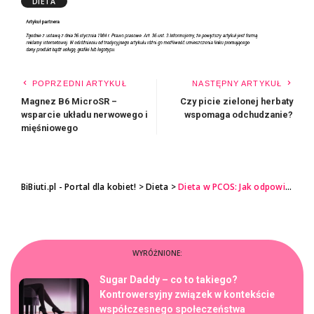
DIETA
POPRZEDNI ARTYKUŁ
NASTĘPNY ARTYKUŁ
Magnez B6 MicroSR –
Czy picie zielonej herbaty
wsparcie układu nerwowego i
wspomaga odchudzanie?
mięśniowego
BiBiuti.pl - Portal dla kobiet!
>
Dieta
>
Dieta w PCOS: Jak odpowiednie żywienie wspiera walkę z objawami zespołu policystycznych jajników?
WYRÓŻNIONE:
Sugar Daddy – co to takiego?
Kontrowersyjny związek w kontekście
współczesnego społeczeństwa